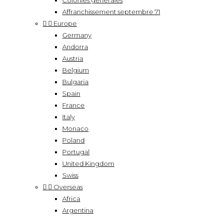
Colonies générales
Affranchissement septembre 71


Europe
Germany
Andorra
Austria
Belgium
Bulgaria
Spain
France
Italy
Monaco
Poland
Portugal
United Kingdom
Swiss


Overseas
Africa
Argentina