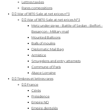
Lettres taxées
Rares compositions


War of 1870 Sale at net prices n°3


War of 1870 Sale at net prices N°3
Metz under siege - Battle of Sedan - Belfort -
Besançon - Military mail
Mounted Balloons
Balls of moulins
Diplomatic Mail Bag
Armistice
Smugglens and entry attempts
Commune of Paris
Alsace Lorraine


Timbres et lettres rares


France
Cérès
Présidence
Empire ND
Empire dentelés