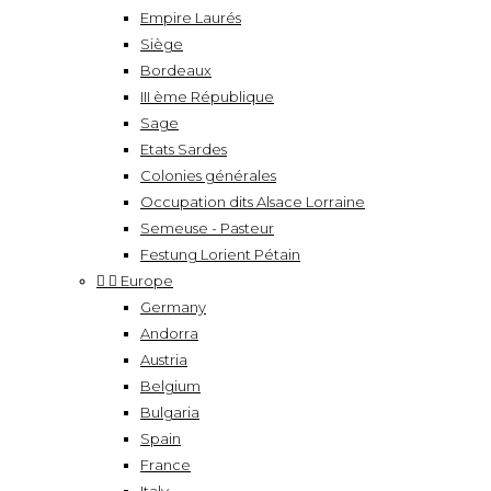
Empire Laurés
Siège
Bordeaux
III ème République
Sage
Etats Sardes
Colonies générales
Occupation dits Alsace Lorraine
Semeuse - Pasteur
Festung Lorient Pétain


Europe
Germany
Andorra
Austria
Belgium
Bulgaria
Spain
France