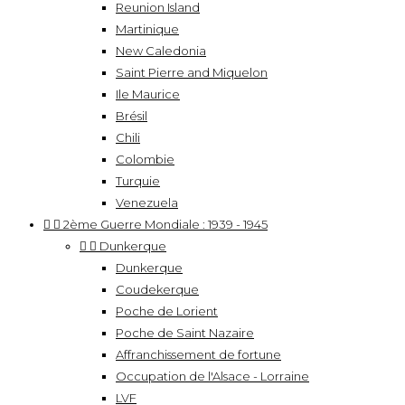
Reunion Island
Martinique
New Caledonia
Saint Pierre and Miquelon
Ile Maurice
Brésil
Chili
Colombie
Turquie
Venezuela


2ème Guerre Mondiale : 1939 - 1945


Dunkerque
Dunkerque
Coudekerque
Poche de Lorient
Poche de Saint Nazaire
Affranchissement de fortune
Occupation de l'Alsace - Lorraine
LVF