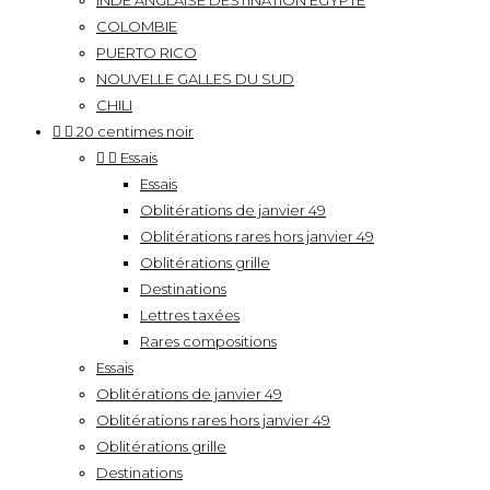
INDE ANGLAISE DESTINATION EGYPTE
COLOMBIE
PUERTO RICO
NOUVELLE GALLES DU SUD
CHILI


20 centimes noir


Essais
Essais
Oblitérations de janvier 49
Oblitérations rares hors janvier 49
Oblitérations grille
Destinations
Lettres taxées
Rares compositions
Essais
Oblitérations de janvier 49
Oblitérations rares hors janvier 49
Oblitérations grille
Destinations