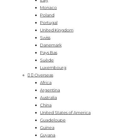
Italy
Monaco
Poland
Portugal
United Kingdom
Swiss
Danemark
Pays Bas
Suède
Luxembourg


Overseas
Africa
Argentina
Australia
China
United States of America
Guadeloupe
Guinea
Guyana