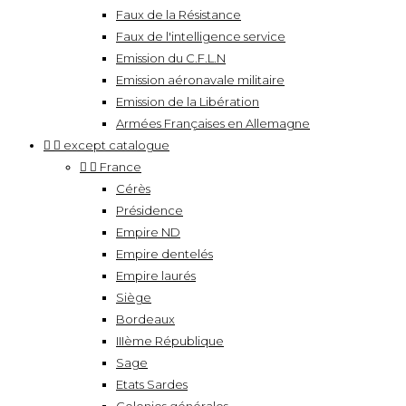
Faux de la Résistance
Faux de l'intelligence service
Emission du C.F.L.N
Emission aéronavale militaire
Emission de la Libération
Armées Françaises en Allemagne


except catalogue


France
Cérès
Présidence
Empire ND
Empire dentelés
Empire laurés
Siège
Bordeaux
IIIème République
Sage
Etats Sardes