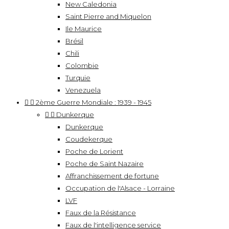
New Caledonia
Saint Pierre and Miquelon
Ile Maurice
Brésil
Chili
Colombie
Turquie
Venezuela


2ème Guerre Mondiale : 1939 - 1945


Dunkerque
Dunkerque
Coudekerque
Poche de Lorient
Poche de Saint Nazaire
Affranchissement de fortune
Occupation de l'Alsace - Lorraine
LVF
Faux de la Résistance
Faux de l'intelligence service