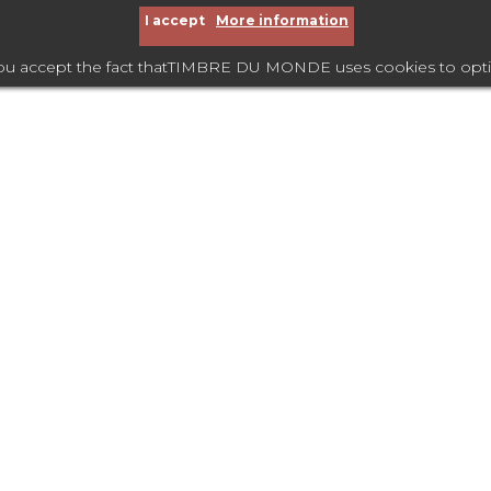
I accept
More information
you accept the fact thatTIMBRE DU MONDE uses cookies to optimize