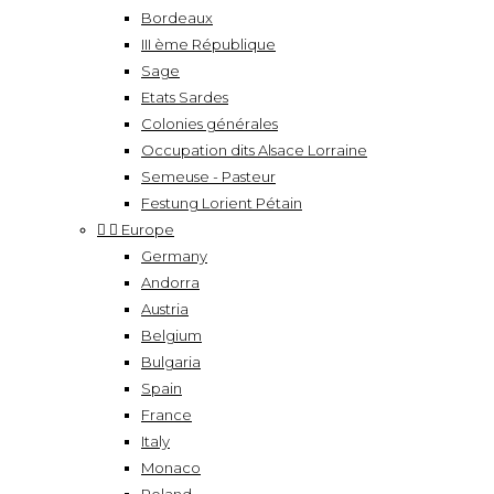
Bordeaux
III ème République
Sage
Etats Sardes
Colonies générales
Occupation dits Alsace Lorraine
Semeuse - Pasteur
Festung Lorient Pétain


Europe
Germany
Andorra
Austria
Belgium
Bulgaria
Spain
France
Italy
Monaco