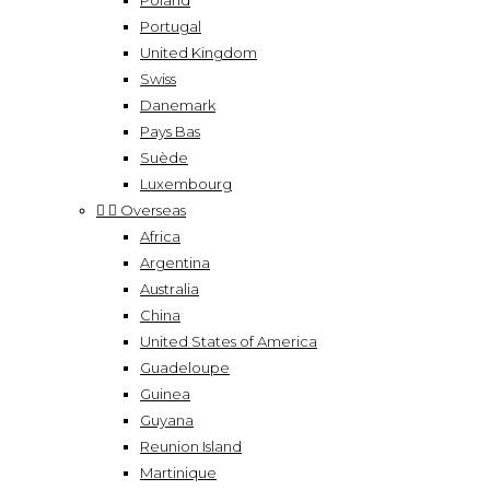
Poland
Portugal
United Kingdom
Swiss
Danemark
Pays Bas
Suède
Luxembourg


Overseas
Africa
Argentina
Australia
China
United States of America
Guadeloupe
Guinea
Guyana
Reunion Island
Martinique