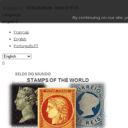
Téléphone :
03 83 29 65 28 - 06 12 37 61 35
Language:
By continuing on our site, 
English

Français
English
Português PT
