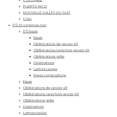
COLOMBIE
PUERTO RICO
NOUVELLE GALLES DU SUD
CHILI


20 centimes noir


Essais
Essais
Oblitérations de janvier 49
Oblitérations rares hors janvier 49
Oblitérations grille
Destinations
Lettres taxées
Rares compositions
Essais
Oblitérations de janvier 49
Oblitérations rares hors janvier 49
Oblitérations grille
Destinations
Lettres taxées