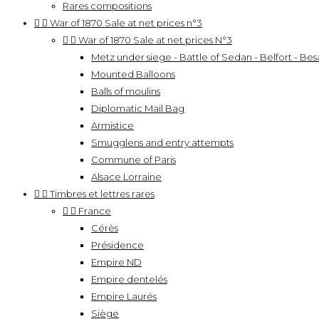
Rares compositions


War of 1870 Sale at net prices n°3


War of 1870 Sale at net prices N°3
Metz under siege - Battle of Sedan - Belfort - Besa
Mounted Balloons
Balls of moulins
Diplomatic Mail Bag
Armistice
Smugglens and entry attempts
Commune of Paris
Alsace Lorraine


Timbres et lettres rares


France
Cérès
Présidence
Empire ND
Empire dentelés
Empire Laurés
Siège