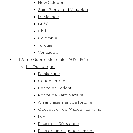
New Caledonia
Saint Pierre and Miquelon
Ile Maurice
Brésil
Chili
Colombie
Turquie
Venezuela


2ème Guerre Mondiale : 1939 - 1945


Dunkerque
Dunkerque
Coudekerque
Poche de Lorient
Poche de Saint Nazaire
Affranchissement de fortune
Occupation de l'Alsace - Lorraine
LVF
Faux de la Résistance
Faux de l'intelligence service