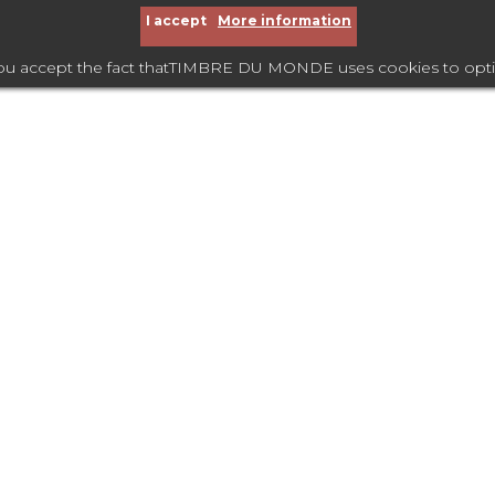
I accept
More information
you accept the fact thatTIMBRE DU MONDE uses cookies to optimize