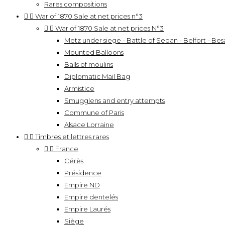
Rares compositions


War of 1870 Sale at net prices n°3


War of 1870 Sale at net prices N°3
Metz under siege - Battle of Sedan - Belfort - Besa
Mounted Balloons
Balls of moulins
Diplomatic Mail Bag
Armistice
Smugglens and entry attempts
Commune of Paris
Alsace Lorraine


Timbres et lettres rares


France
Cérès
Présidence
Empire ND
Empire dentelés
Empire Laurés
Siège