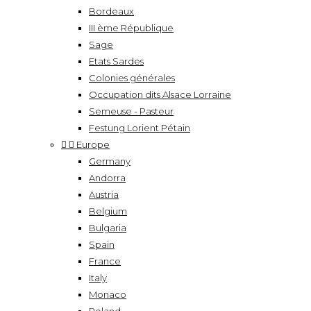
Bordeaux
III ème République
Sage
Etats Sardes
Colonies générales
Occupation dits Alsace Lorraine
Semeuse - Pasteur
Festung Lorient Pétain


Europe
Germany
Andorra
Austria
Belgium
Bulgaria
Spain
France
Italy
Monaco