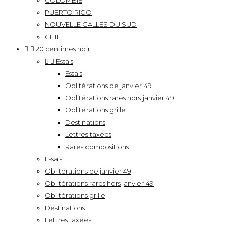
COLOMBIE
PUERTO RICO
NOUVELLE GALLES DU SUD
CHILI


20 centimes noir


Essais
Essais
Oblitérations de janvier 49
Oblitérations rares hors janvier 49
Oblitérations grille
Destinations
Lettres taxées
Rares compositions
Essais
Oblitérations de janvier 49
Oblitérations rares hors janvier 49
Oblitérations grille
Destinations
Lettres taxées