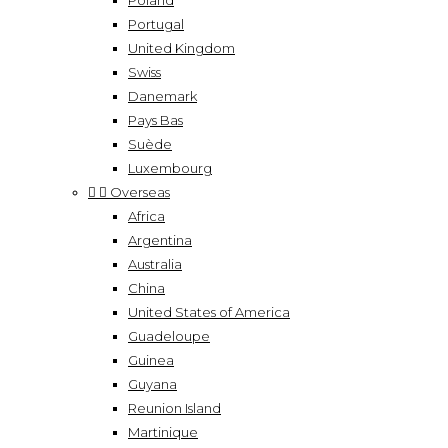
Poland
Portugal
United Kingdom
Swiss
Danemark
Pays Bas
Suède
Luxembourg


Overseas
Africa
Argentina
Australia
China
United States of America
Guadeloupe
Guinea
Guyana
Reunion Island
Martinique