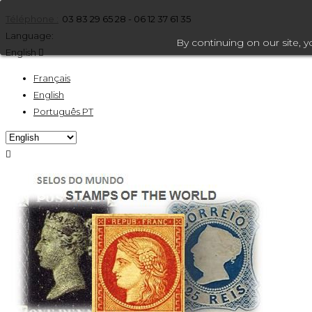
Téléphone :
03 83 29 65 28 - 06 12 37 61 35
Language:
By continuing on our site, 
English

Français
English
Português PT
