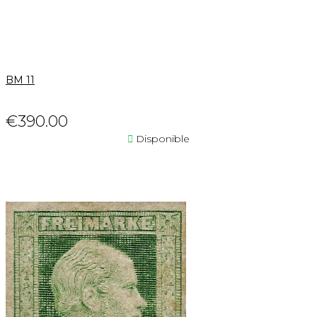
BM 11
€390.00

Disponible