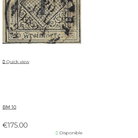

Quick view
BM 10
€175.00

Disponible