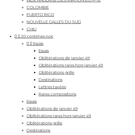
INDE ANGLAISE DESTINATION EGYPTE
COLOMBIE
PUERTO RICO
NOUVELLE GALLES DU SUD
CHILI


20 centimes noir


Essais
Essais
Oblitérations de janvier 49
Oblitérations rares hors janvier 49
Oblitérations grille
Destinations
Lettres taxées
Rares compositions
Essais
Oblitérations de janvier 49
Oblitérations rares hors janvier 49
Oblitérations grille
Destinations