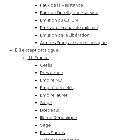
Faux de la Résistance
Faux de l'intelligence service
Emission du C.F.L.N
Emission aéronavale militaire
Emission de la Libération
Armées Françaises en Allemagne


except catalogue


France
Cérès
Présidence
Empire ND
Empire dentelés
Empire laurés
Siège
Bordeaux
IIIème République
Sage
Etats Sardes