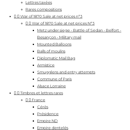
Lettres taxées
Rares compositions


War of 1870 Sale at net prices n°3


War of 1870 Sale at net prices N°3
Metz under siege - Battle of Sedan - Belfort -
Besançon - Military mail
Mounted Balloons
Balls of moulins
Diplomatic Mail Bag
Armistice
Smugglens and entry attempts
Commune of Paris
Alsace Lorraine


Timbres et lettres rares


France
Cérès
Présidence
Empire ND
Empire dentelés