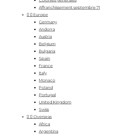
Colonies générales
Affranchissement septembre 71


Europe
Germany
Andorra
Austria
Belgium
Bulgaria
Spain
France
Italy
Monaco
Poland
Portugal
United Kingdom
Swiss


Overseas
Africa
Argentina