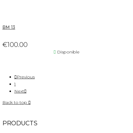
BM 13
€100.00

Disponible

Previous
1
Next

Back to top

PRODUCTS