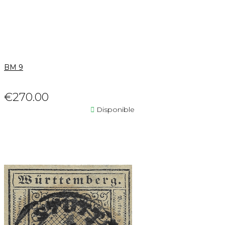
BM 9
€270.00

Disponible