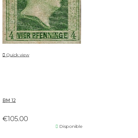

Quick view
BM 12
€105.00

Disponible