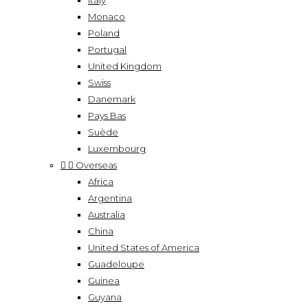
Italy
Monaco
Poland
Portugal
United Kingdom
Swiss
Danemark
Pays Bas
Suède
Luxembourg


Overseas
Africa
Argentina
Australia
China
United States of America
Guadeloupe
Guinea
Guyana