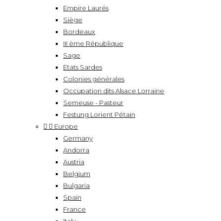
Empire Laurés
Siège
Bordeaux
III ème République
Sage
Etats Sardes
Colonies générales
Occupation dits Alsace Lorraine
Semeuse - Pasteur
Festung Lorient Pétain


Europe
Germany
Andorra
Austria
Belgium
Bulgaria
Spain
France