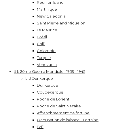
Reunion Island
Martinique
New Caledonia
Saint Pierre and Miquelon
Ile Maurice
Brésil
Chili
Colombie
Turquie
Venezuela


2ème Guerre Mondiale : 1939 - 1945


Dunkerque
Dunkerque
Coudekerque
Poche de Lorient
Poche de Saint Nazaire
Affranchissement de fortune
Occupation de l'Alsace - Lorraine
LVF