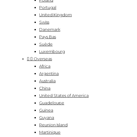
Poland
Portugal
United Kingdom
Swiss
Danemark
Pays Bas
Suède
Luxembourg


Overseas
Africa
Argentina
Australia
China
United States of America
Guadeloupe
Guinea
Guyana
Reunion Island
Martinique