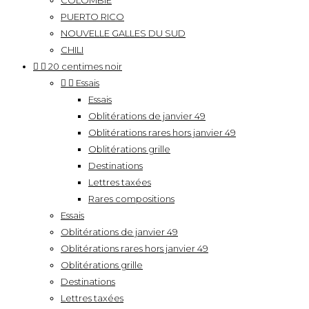
COLOMBIE
PUERTO RICO
NOUVELLE GALLES DU SUD
CHILI


20 centimes noir


Essais
Essais
Oblitérations de janvier 49
Oblitérations rares hors janvier 49
Oblitérations grille
Destinations
Lettres taxées
Rares compositions
Essais
Oblitérations de janvier 49
Oblitérations rares hors janvier 49
Oblitérations grille
Destinations
Lettres taxées