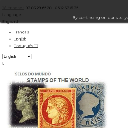
Téléphone :
03 83 29 65 28 - 06 12 37 61 35
Language:
By continuing on our site, 
English

Français
English
Português PT
