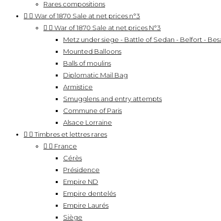
Rares compositions


War of 1870 Sale at net prices n°3


War of 1870 Sale at net prices N°3
Metz under siege - Battle of Sedan - Belfort - Besa
Mounted Balloons
Balls of moulins
Diplomatic Mail Bag
Armistice
Smugglens and entry attempts
Commune of Paris
Alsace Lorraine


Timbres et lettres rares


France
Cérès
Présidence
Empire ND
Empire dentelés
Empire Laurés
Siège