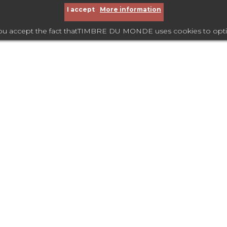
I accept
More information
you accept the fact thatTIMBRE DU MONDE uses cookies to optimize