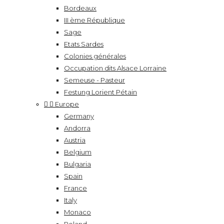
Bordeaux
III ème République
Sage
Etats Sardes
Colonies générales
Occupation dits Alsace Lorraine
Semeuse - Pasteur
Festung Lorient Pétain


Europe
Germany
Andorra
Austria
Belgium
Bulgaria
Spain
France
Italy
Monaco