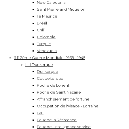
New Caledonia
Saint Pierre and Miquelon
Ile Maurice
Brésil
Chili
Colombie
Turquie
Venezuela


2ème Guerre Mondiale : 1939 - 1945


Dunkerque
Dunkerque
Coudekerque
Poche de Lorient
Poche de Saint Nazaire
Affranchissement de fortune
Occupation de l'Alsace - Lorraine
LVF
Faux de la Résistance
Faux de l'intelligence service