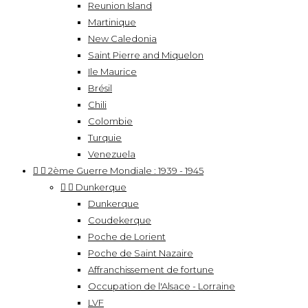
Reunion Island
Martinique
New Caledonia
Saint Pierre and Miquelon
Ile Maurice
Brésil
Chili
Colombie
Turquie
Venezuela


2ème Guerre Mondiale : 1939 - 1945


Dunkerque
Dunkerque
Coudekerque
Poche de Lorient
Poche de Saint Nazaire
Affranchissement de fortune
Occupation de l'Alsace - Lorraine
LVF