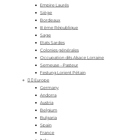
Empire Laurés
Siège
Bordeaux
III ème République
Sage
Etats Sardes
Colonies générales
Occupation dits Alsace Lorraine
Semeuse - Pasteur
Festung Lorient Pétain


Europe
Germany
Andorra
Austria
Belgium
Bulgaria
Spain
France