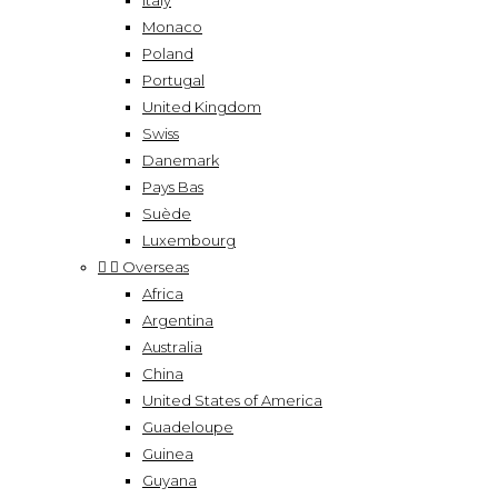
Italy
Monaco
Poland
Portugal
United Kingdom
Swiss
Danemark
Pays Bas
Suède
Luxembourg


Overseas
Africa
Argentina
Australia
China
United States of America
Guadeloupe
Guinea
Guyana