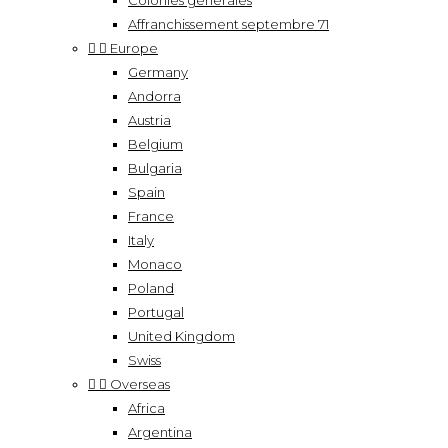
Colonies générales
Affranchissement septembre 71


Europe
Germany
Andorra
Austria
Belgium
Bulgaria
Spain
France
Italy
Monaco
Poland
Portugal
United Kingdom
Swiss


Overseas
Africa
Argentina