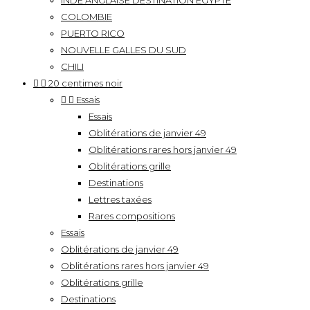
INDE ANGLAISE DESTINATION EGYPTE
COLOMBIE
PUERTO RICO
NOUVELLE GALLES DU SUD
CHILI


20 centimes noir


Essais
Essais
Oblitérations de janvier 49
Oblitérations rares hors janvier 49
Oblitérations grille
Destinations
Lettres taxées
Rares compositions
Essais
Oblitérations de janvier 49
Oblitérations rares hors janvier 49
Oblitérations grille
Destinations