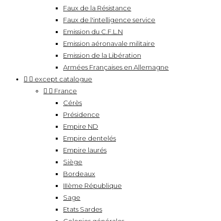
Faux de la Résistance
Faux de l'intelligence service
Emission du C.F.L.N
Emission aéronavale militaire
Emission de la Libération
Armées Françaises en Allemagne


except catalogue


France
Cérès
Présidence
Empire ND
Empire dentelés
Empire laurés
Siège
Bordeaux
IIIème République
Sage
Etats Sardes