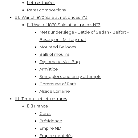
Lettres taxées
Rares compositions


War of 1870 Sale at net prices n°3


War of 1870 Sale at net prices N°3
Metz under siege - Battle of Sedan - Belfort -
Besançon - Military mail
Mounted Balloons
Balls of moulins
Diplomatic Mail Bag
Armistice
Smugglens and entry attempts
Commune of Paris
Alsace Lorraine


Timbres et lettres rares


France
Cérès
Présidence
Empire ND
Empire dentelés