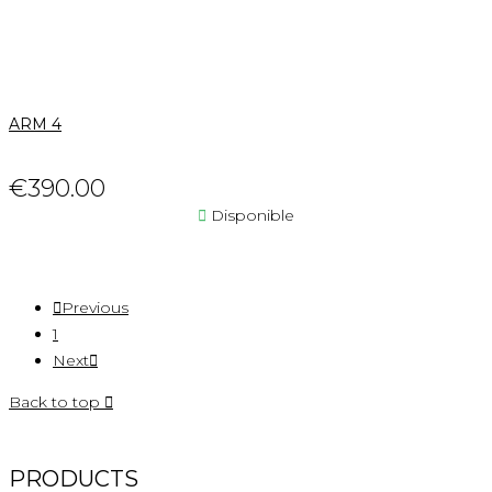
ARM 4
€390.00

Disponible

Previous
1
Next

Back to top

PRODUCTS