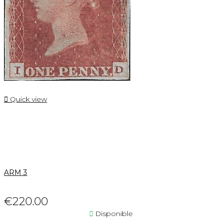

Quick view
ARM 3
€220.00

Disponible