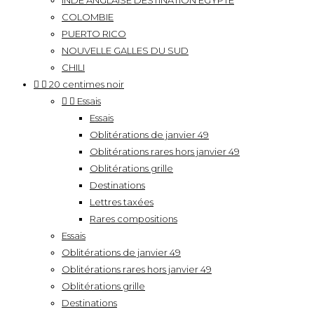
INDE ANGLAISE DESTINATION EGYPTE
COLOMBIE
PUERTO RICO
NOUVELLE GALLES DU SUD
CHILI


20 centimes noir


Essais
Essais
Oblitérations de janvier 49
Oblitérations rares hors janvier 49
Oblitérations grille
Destinations
Lettres taxées
Rares compositions
Essais
Oblitérations de janvier 49
Oblitérations rares hors janvier 49
Oblitérations grille
Destinations