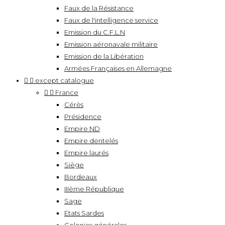
Faux de la Résistance
Faux de l'intelligence service
Emission du C.F.L.N
Emission aéronavale militaire
Emission de la Libération
Armées Françaises en Allemagne


except catalogue


France
Cérès
Présidence
Empire ND
Empire dentelés
Empire laurés
Siège
Bordeaux
IIIème République
Sage
Etats Sardes