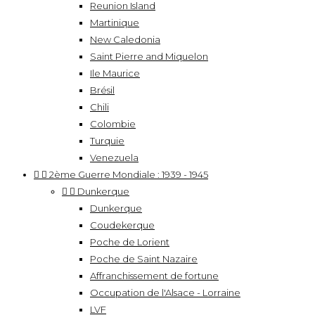
Reunion Island
Martinique
New Caledonia
Saint Pierre and Miquelon
Ile Maurice
Brésil
Chili
Colombie
Turquie
Venezuela


2ème Guerre Mondiale : 1939 - 1945


Dunkerque
Dunkerque
Coudekerque
Poche de Lorient
Poche de Saint Nazaire
Affranchissement de fortune
Occupation de l'Alsace - Lorraine
LVF