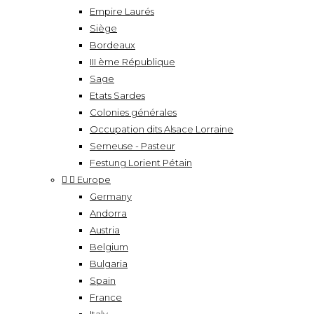
Empire Laurés
Siège
Bordeaux
III ème République
Sage
Etats Sardes
Colonies générales
Occupation dits Alsace Lorraine
Semeuse - Pasteur
Festung Lorient Pétain


Europe
Germany
Andorra
Austria
Belgium
Bulgaria
Spain
France