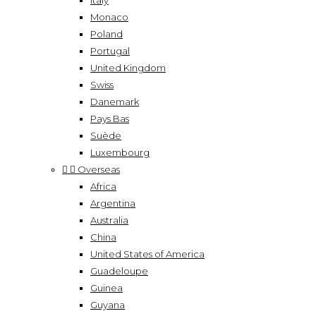
Italy
Monaco
Poland
Portugal
United Kingdom
Swiss
Danemark
Pays Bas
Suède
Luxembourg


Overseas
Africa
Argentina
Australia
China
United States of America
Guadeloupe
Guinea
Guyana