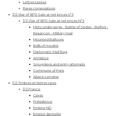
Lettres taxées
Rares compositions


War of 1870 Sale at net prices n°3


War of 1870 Sale at net prices N°3
Metz under siege - Battle of Sedan - Belfort -
Besançon - Military mail
Mounted Balloons
Balls of moulins
Diplomatic Mail Bag
Armistice
Smugglens and entry attempts
Commune of Paris
Alsace Lorraine


Timbres et lettres rares


France
Cérès
Présidence
Empire ND
Empire dentelés