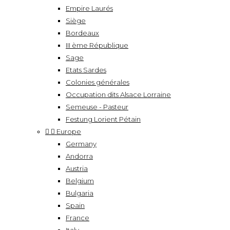
Empire Laurés
Siège
Bordeaux
III ème République
Sage
Etats Sardes
Colonies générales
Occupation dits Alsace Lorraine
Semeuse - Pasteur
Festung Lorient Pétain


Europe
Germany
Andorra
Austria
Belgium
Bulgaria
Spain
France