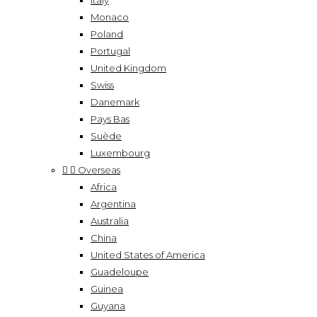
Italy
Monaco
Poland
Portugal
United Kingdom
Swiss
Danemark
Pays Bas
Suède
Luxembourg


Overseas
Africa
Argentina
Australia
China
United States of America
Guadeloupe
Guinea
Guyana