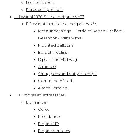
Lettres taxées
Rares compositions


War of 1870 Sale at net prices n°3


War of 1870 Sale at net prices N°3
Metz under siege - Battle of Sedan - Belfort -
Besançon - Military mail
Mounted Balloons
Balls of moulins
Diplomatic Mail Bag
Armistice
Smugglens and entry attempts
Commune of Paris
Alsace Lorraine


Timbres et lettres rares


France
Cérès
Présidence
Empire ND
Empire dentelés