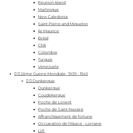
Reunion Island
Martinique
New Caledonia
Saint Pierre and Miquelon
Ile Maurice
Brésil
Chili
Colombie
Turquie
Venezuela


2ème Guerre Mondiale : 1939 - 1945


Dunkerque
Dunkerque
Coudekerque
Poche de Lorient
Poche de Saint Nazaire
Affranchissement de fortune
Occupation de l'Alsace - Lorraine
LVF