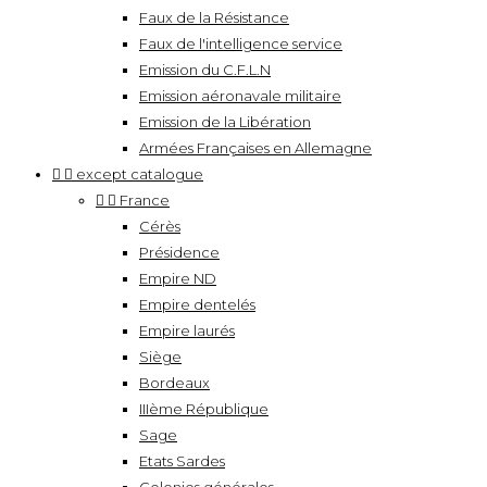
Faux de la Résistance
Faux de l'intelligence service
Emission du C.F.L.N
Emission aéronavale militaire
Emission de la Libération
Armées Françaises en Allemagne


except catalogue


France
Cérès
Présidence
Empire ND
Empire dentelés
Empire laurés
Siège
Bordeaux
IIIème République
Sage
Etats Sardes