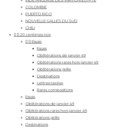
INDE ANGLAISE DESTINATION EGYPTE
COLOMBIE
PUERTO RICO
NOUVELLE GALLES DU SUD
CHILI


20 centimes noir


Essais
Essais
Oblitérations de janvier 49
Oblitérations rares hors janvier 49
Oblitérations grille
Destinations
Lettres taxées
Rares compositions
Essais
Oblitérations de janvier 49
Oblitérations rares hors janvier 49
Oblitérations grille
Destinations