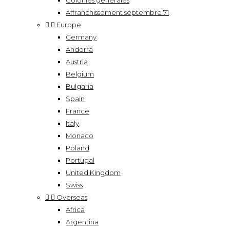
Colonies générales
Affranchissement septembre 71


Europe
Germany
Andorra
Austria
Belgium
Bulgaria
Spain
France
Italy
Monaco
Poland
Portugal
United Kingdom
Swiss


Overseas
Africa
Argentina