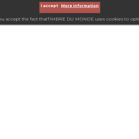
I accept
More information
you accept the fact thatTIMBRE DU MONDE uses cookies to optimize