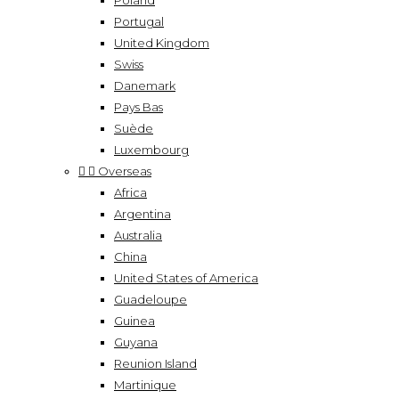
Poland
Portugal
United Kingdom
Swiss
Danemark
Pays Bas
Suède
Luxembourg


Overseas
Africa
Argentina
Australia
China
United States of America
Guadeloupe
Guinea
Guyana
Reunion Island
Martinique