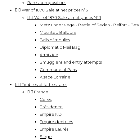
Rares compositions


War of 1870 Sale at net prices n°3


War of 1870 Sale at net prices N°3
Metz under siege - Battle of Sedan - Belfort - Besa
Mounted Balloons
Balls of moulins
Diplomatic Mail Bag
Armistice
Smugglens and entry attempts
Commune of Paris
Alsace Lorraine


Timbres et lettres rares


France
Cérès
Présidence
Empire ND
Empire dentelés
Empire Laurés
Siège