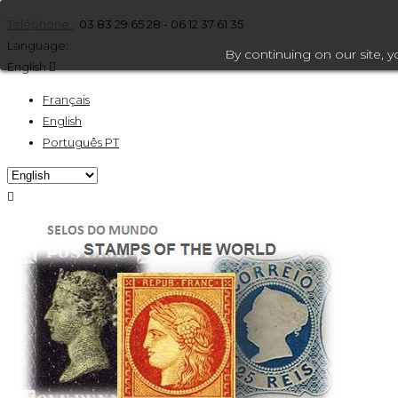
Téléphone :
03 83 29 65 28 - 06 12 37 61 35
Language:
By continuing on our site, 
English

Français
English
Português PT
