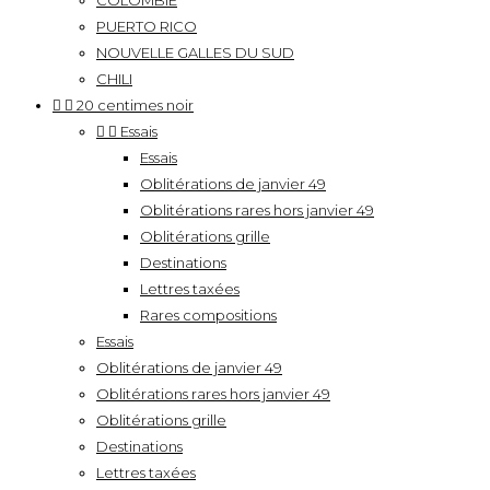
COLOMBIE
PUERTO RICO
NOUVELLE GALLES DU SUD
CHILI


20 centimes noir


Essais
Essais
Oblitérations de janvier 49
Oblitérations rares hors janvier 49
Oblitérations grille
Destinations
Lettres taxées
Rares compositions
Essais
Oblitérations de janvier 49
Oblitérations rares hors janvier 49
Oblitérations grille
Destinations
Lettres taxées