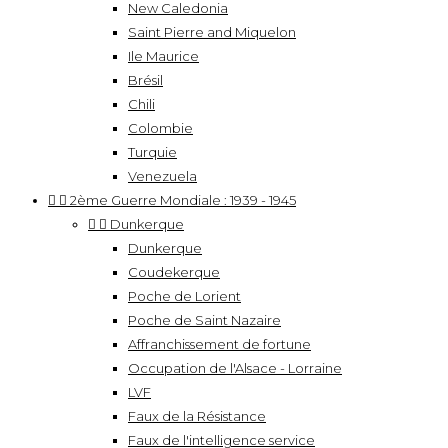
New Caledonia
Saint Pierre and Miquelon
Ile Maurice
Brésil
Chili
Colombie
Turquie
Venezuela


2ème Guerre Mondiale : 1939 - 1945


Dunkerque
Dunkerque
Coudekerque
Poche de Lorient
Poche de Saint Nazaire
Affranchissement de fortune
Occupation de l'Alsace - Lorraine
LVF
Faux de la Résistance
Faux de l'intelligence service