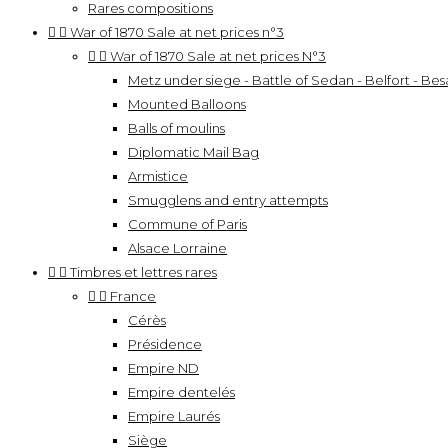
Rares compositions


War of 1870 Sale at net prices n°3


War of 1870 Sale at net prices N°3
Metz under siege - Battle of Sedan - Belfort - Besa
Mounted Balloons
Balls of moulins
Diplomatic Mail Bag
Armistice
Smugglens and entry attempts
Commune of Paris
Alsace Lorraine


Timbres et lettres rares


France
Cérès
Présidence
Empire ND
Empire dentelés
Empire Laurés
Siège