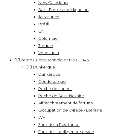
New Caledonia
Saint Pierre and Miquelon
Ile Maurice
Brésil
Chili
Colombie
Turquie
Venezuela


2ème Guerre Mondiale : 1939 - 1945


Dunkerque
Dunkerque
Coudekerque
Poche de Lorient
Poche de Saint Nazaire
Affranchissement de fortune
Occupation de l'Alsace - Lorraine
LVF
Faux de la Résistance
Faux de l'intelligence service