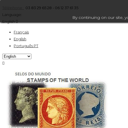
Téléphone :
03 83 29 65 28 - 06 12 37 61 35
Language:
By continuing on our site, 
English

Français
English
Português PT
