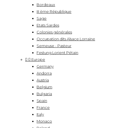
Bordeaux
III ème République
Sage
Etats Sardes
Colonies générales
Occupation dits Alsace Lorraine
Semeuse - Pasteur
Festung Lorient Pétain


Europe
Germany
Andorra
Austria
Belgium
Bulgaria
Spain
France
Italy
Monaco