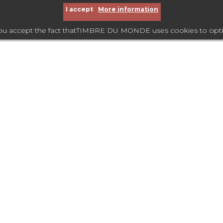
I accept
More information
you accept the fact thatTIMBRE DU MONDE uses cookies to optimize