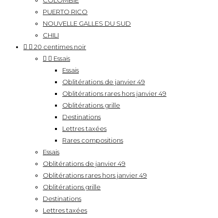
COLOMBIE
PUERTO RICO
NOUVELLE GALLES DU SUD
CHILI


20 centimes noir


Essais
Essais
Oblitérations de janvier 49
Oblitérations rares hors janvier 49
Oblitérations grille
Destinations
Lettres taxées
Rares compositions
Essais
Oblitérations de janvier 49
Oblitérations rares hors janvier 49
Oblitérations grille
Destinations
Lettres taxées