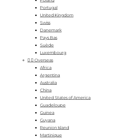
Poland
Portugal
United Kingdom
Swiss
Danemark
Pays Bas
Suède
Luxembourg


Overseas
Africa
Argentina
Australia
China
United States of America
Guadeloupe
Guinea
Guyana
Reunion Island
Martinique