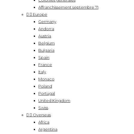
Colonies générales
Affranchissement septembre 71


Europe
Germany
Andorra
Austria
Belgium
Bulgaria
Spain
France
Italy
Monaco
Poland
Portugal
United Kingdom
Swiss


Overseas
Africa
Argentina