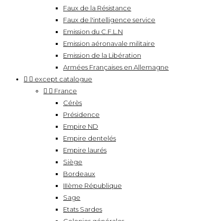
Faux de la Résistance
Faux de l'intelligence service
Emission du C.F.L.N
Emission aéronavale militaire
Emission de la Libération
Armées Françaises en Allemagne


except catalogue


France
Cérès
Présidence
Empire ND
Empire dentelés
Empire laurés
Siège
Bordeaux
IIIème République
Sage
Etats Sardes