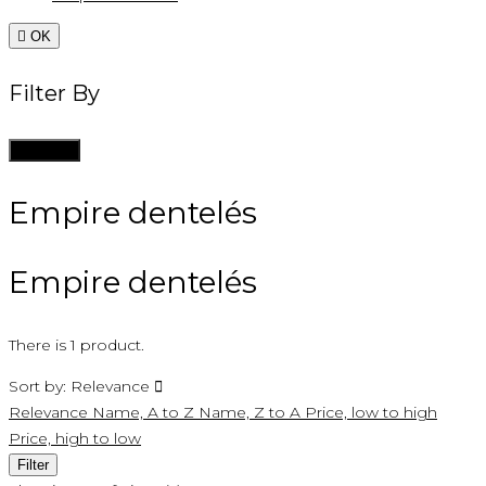

OK
Filter By
Clean all
Empire dentelés
Empire dentelés
There is 1 product.
Sort by:
Relevance

Relevance
Name, A to Z
Name, Z to A
Price, low to high
Price, high to low
Filter