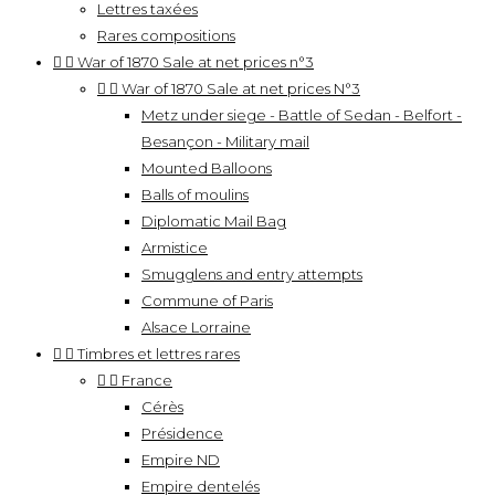
Lettres taxées
Rares compositions


War of 1870 Sale at net prices n°3


War of 1870 Sale at net prices N°3
Metz under siege - Battle of Sedan - Belfort -
Besançon - Military mail
Mounted Balloons
Balls of moulins
Diplomatic Mail Bag
Armistice
Smugglens and entry attempts
Commune of Paris
Alsace Lorraine


Timbres et lettres rares


France
Cérès
Présidence
Empire ND
Empire dentelés