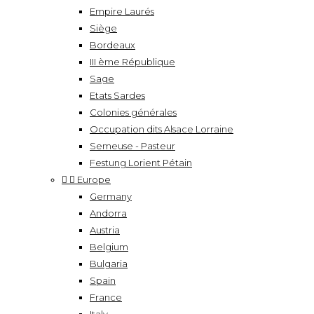
Empire Laurés
Siège
Bordeaux
III ème République
Sage
Etats Sardes
Colonies générales
Occupation dits Alsace Lorraine
Semeuse - Pasteur
Festung Lorient Pétain


Europe
Germany
Andorra
Austria
Belgium
Bulgaria
Spain
France