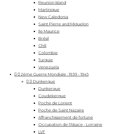
Reunion Island
Martinique
New Caledonia
Saint Pierre and Miquelon
Ile Maurice
Brésil
Chili
Colombie
Turquie
Venezuela


2ème Guerre Mondiale : 1939 - 1945


Dunkerque
Dunkerque
Coudekerque
Poche de Lorient
Poche de Saint Nazaire
Affranchissement de fortune
Occupation de l'Alsace - Lorraine
LVF