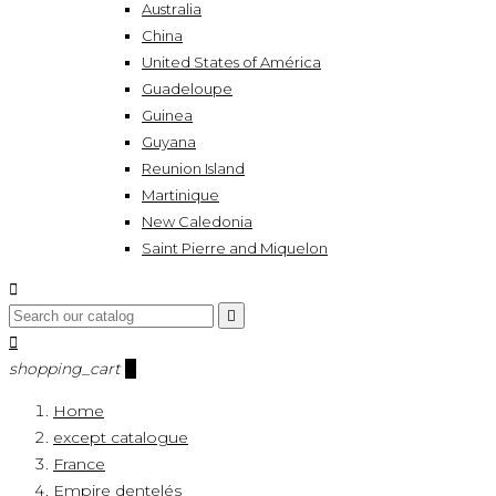
Australia
China
United States of América
Guadeloupe
Guinea
Guyana
Reunion Island
Martinique
New Caledonia
Saint Pierre and Miquelon



shopping_cart
0
Home
except catalogue
France
Empire dentelés