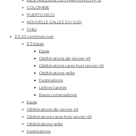
INDE ANGLAISE DESTINATION EGYPTE
COLOMBIE
PUERTO RICO
NOUVELLE GALLES DU SUD
CHILI


20 centimes noir


Essais
Essais
Oblitérations de janvier 49
Oblitérations rares hors janvier 49
Oblitérations grille
Destinations
Lettres taxées
Rares compositions
Essais
Oblitérations de janvier 49
Oblitérations rares hors janvier 49
Oblitérations grille
Destinations