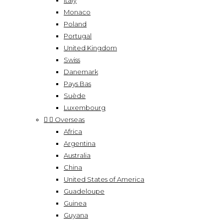
Italy
Monaco
Poland
Portugal
United Kingdom
Swiss
Danemark
Pays Bas
Suède
Luxembourg


Overseas
Africa
Argentina
Australia
China
United States of America
Guadeloupe
Guinea
Guyana