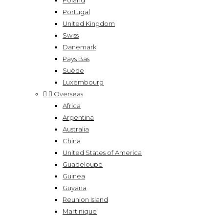
Poland
Portugal
United Kingdom
Swiss
Danemark
Pays Bas
Suède
Luxembourg


Overseas
Africa
Argentina
Australia
China
United States of America
Guadeloupe
Guinea
Guyana
Reunion Island
Martinique