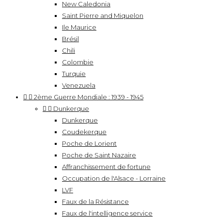
New Caledonia
Saint Pierre and Miquelon
Ile Maurice
Brésil
Chili
Colombie
Turquie
Venezuela


2ème Guerre Mondiale : 1939 - 1945


Dunkerque
Dunkerque
Coudekerque
Poche de Lorient
Poche de Saint Nazaire
Affranchissement de fortune
Occupation de l'Alsace - Lorraine
LVF
Faux de la Résistance
Faux de l'intelligence service