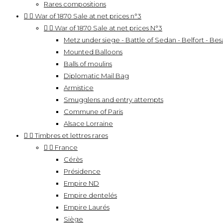
Rares compositions


War of 1870 Sale at net prices n°3


War of 1870 Sale at net prices N°3
Metz under siege - Battle of Sedan - Belfort - Besa
Mounted Balloons
Balls of moulins
Diplomatic Mail Bag
Armistice
Smugglens and entry attempts
Commune of Paris
Alsace Lorraine


Timbres et lettres rares


France
Cérès
Présidence
Empire ND
Empire dentelés
Empire Laurés
Siège