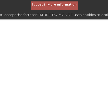
I accept
More information
you accept the fact thatTIMBRE DU MONDE uses cookies to optimize