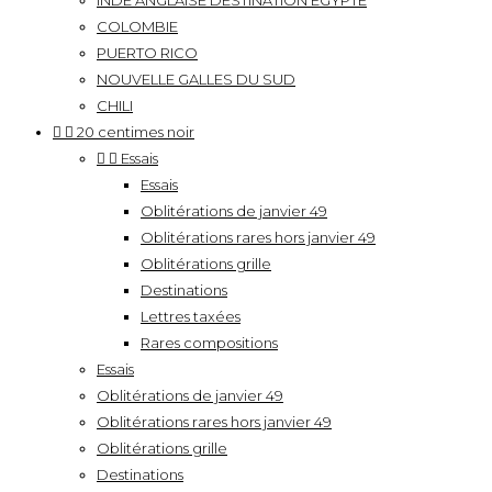
INDE ANGLAISE DESTINATION EGYPTE
COLOMBIE
PUERTO RICO
NOUVELLE GALLES DU SUD
CHILI


20 centimes noir


Essais
Essais
Oblitérations de janvier 49
Oblitérations rares hors janvier 49
Oblitérations grille
Destinations
Lettres taxées
Rares compositions
Essais
Oblitérations de janvier 49
Oblitérations rares hors janvier 49
Oblitérations grille
Destinations