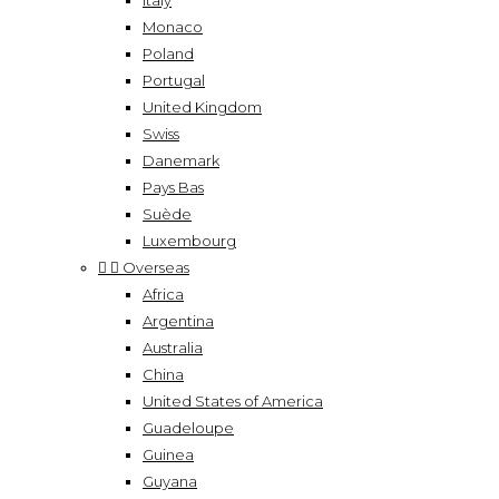
Italy
Monaco
Poland
Portugal
United Kingdom
Swiss
Danemark
Pays Bas
Suède
Luxembourg


Overseas
Africa
Argentina
Australia
China
United States of America
Guadeloupe
Guinea
Guyana