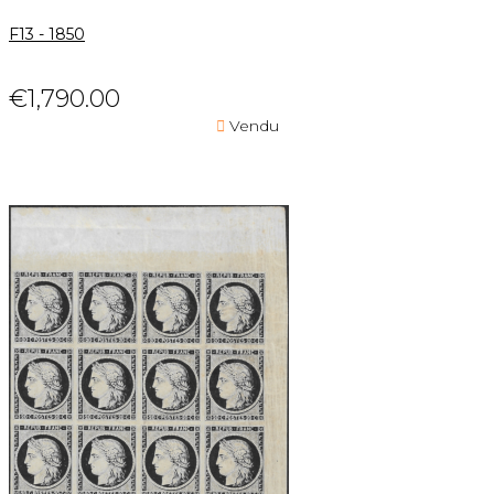
F13 - 1850
€1,790.00

Vendu