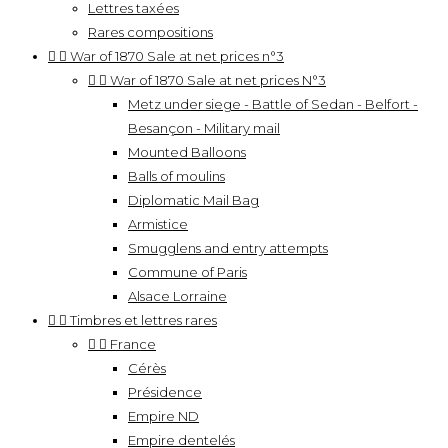
Lettres taxées
Rares compositions


War of 1870 Sale at net prices n°3


War of 1870 Sale at net prices N°3
Metz under siege - Battle of Sedan - Belfort -
Besançon - Military mail
Mounted Balloons
Balls of moulins
Diplomatic Mail Bag
Armistice
Smugglens and entry attempts
Commune of Paris
Alsace Lorraine


Timbres et lettres rares


France
Cérès
Présidence
Empire ND
Empire dentelés