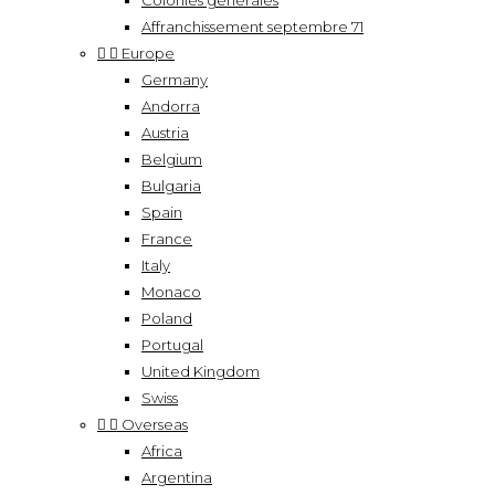
Colonies générales
Affranchissement septembre 71


Europe
Germany
Andorra
Austria
Belgium
Bulgaria
Spain
France
Italy
Monaco
Poland
Portugal
United Kingdom
Swiss


Overseas
Africa
Argentina