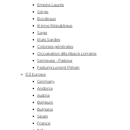
Empire Laurés
Siège
Bordeaux
III ème République
Sage
Etats Sardes
Colonies générales
Occupation dits Alsace Lorraine
Semeuse - Pasteur
Festung Lorient Pétain


Europe
Germany
Andorra
Austria
Belgium
Bulgaria
Spain
France