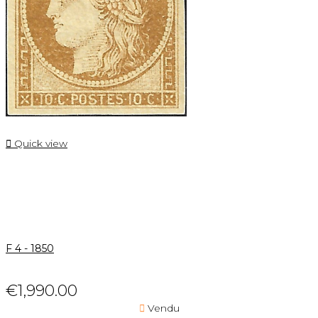

Quick view
F 4 - 1850
€1,990.00

Vendu