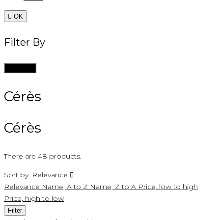

OK
Filter By
Clean all
Cérès
Cérès
There are 48 products.
Sort by:
Relevance

Relevance
Name, A to Z
Name, Z to A
Price, low to high
Price, high to low
Filter