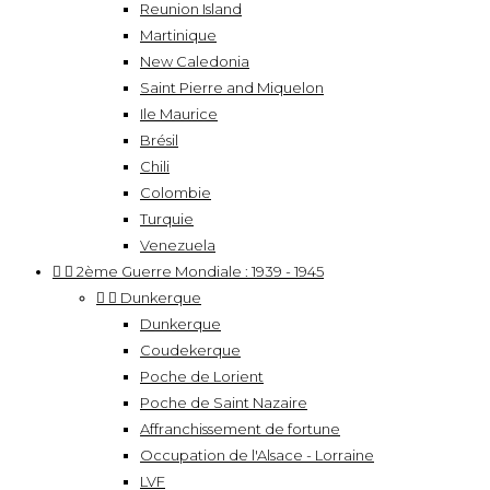
Reunion Island
Martinique
New Caledonia
Saint Pierre and Miquelon
Ile Maurice
Brésil
Chili
Colombie
Turquie
Venezuela


2ème Guerre Mondiale : 1939 - 1945


Dunkerque
Dunkerque
Coudekerque
Poche de Lorient
Poche de Saint Nazaire
Affranchissement de fortune
Occupation de l'Alsace - Lorraine
LVF