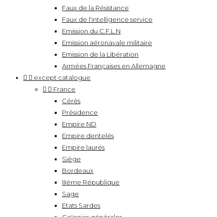
Faux de la Résistance
Faux de l'intelligence service
Emission du C.F.L.N
Emission aéronavale militaire
Emission de la Libération
Armées Françaises en Allemagne


except catalogue


France
Cérès
Présidence
Empire ND
Empire dentelés
Empire laurés
Siège
Bordeaux
IIIème République
Sage
Etats Sardes