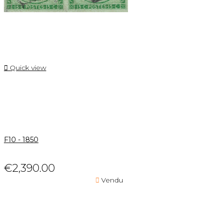

Quick view
F10 - 1850
€2,390.00

Vendu