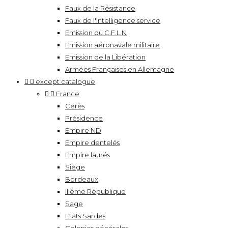
Faux de la Résistance
Faux de l'intelligence service
Emission du C.F.L.N
Emission aéronavale militaire
Emission de la Libération
Armées Françaises en Allemagne


except catalogue


France
Cérès
Présidence
Empire ND
Empire dentelés
Empire laurés
Siège
Bordeaux
IIIème République
Sage
Etats Sardes