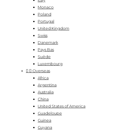
Italy
Monaco
Poland
Portugal
United Kingdom
Swiss
Danemark
Pays Bas
Suède
Luxembourg


Overseas
Africa
Argentina
Australia
China
United States of America
Guadeloupe
Guinea
Guyana