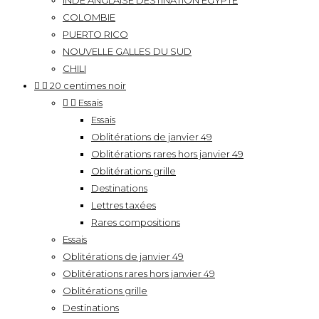
INDE ANGLAISE DESTINATION EGYPTE
COLOMBIE
PUERTO RICO
NOUVELLE GALLES DU SUD
CHILI


20 centimes noir


Essais
Essais
Oblitérations de janvier 49
Oblitérations rares hors janvier 49
Oblitérations grille
Destinations
Lettres taxées
Rares compositions
Essais
Oblitérations de janvier 49
Oblitérations rares hors janvier 49
Oblitérations grille
Destinations