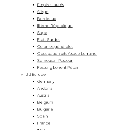
Empire Laurés
Siège
Bordeaux
III ème République
Sage
Etats Sardes
Colonies générales
Occupation dits Alsace Lorraine
Semeuse - Pasteur
Festung Lorient Pétain


Europe
Germany
Andorra
Austria
Belgium
Bulgaria
Spain
France