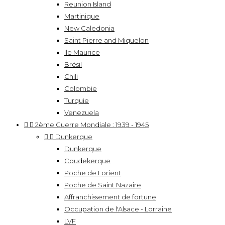
Reunion Island
Martinique
New Caledonia
Saint Pierre and Miquelon
Ile Maurice
Brésil
Chili
Colombie
Turquie
Venezuela


2ème Guerre Mondiale : 1939 - 1945


Dunkerque
Dunkerque
Coudekerque
Poche de Lorient
Poche de Saint Nazaire
Affranchissement de fortune
Occupation de l'Alsace - Lorraine
LVF