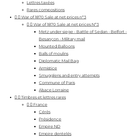
Lettres taxées
Rares compositions


War of 1870 Sale at net prices n°3


War of 1870 Sale at net prices N°3
Metz under siege - Battle of Sedan - Belfort -
Besançon - Military mail
Mounted Balloons
Balls of moulins
Diplomatic Mail Bag
Armistice
Smugglens and entry attempts
Commune of Paris
Alsace Lorraine


Timbres et lettres rares


France
Cérès
Présidence
Empire ND
Empire dentelés