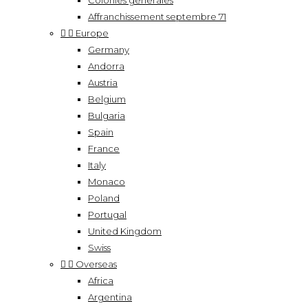
Colonies générales
Affranchissement septembre 71


Europe
Germany
Andorra
Austria
Belgium
Bulgaria
Spain
France
Italy
Monaco
Poland
Portugal
United Kingdom
Swiss


Overseas
Africa
Argentina