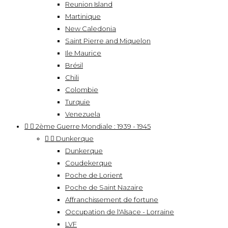
Reunion Island
Martinique
New Caledonia
Saint Pierre and Miquelon
Ile Maurice
Brésil
Chili
Colombie
Turquie
Venezuela


2ème Guerre Mondiale : 1939 - 1945


Dunkerque
Dunkerque
Coudekerque
Poche de Lorient
Poche de Saint Nazaire
Affranchissement de fortune
Occupation de l'Alsace - Lorraine
LVF