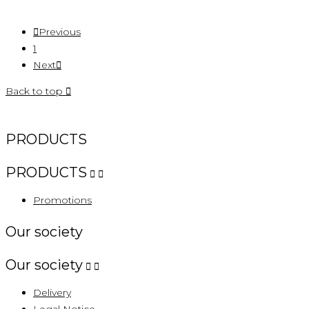

Previous
1
Next

Back to top

PRODUCTS
PRODUCTS


Promotions
Our society
Our society


Delivery
Legal Notice