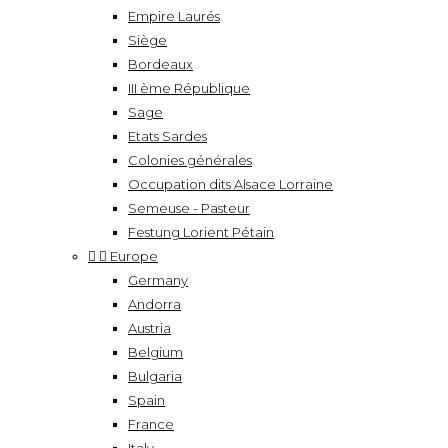
Empire Laurés
Siège
Bordeaux
III ème République
Sage
Etats Sardes
Colonies générales
Occupation dits Alsace Lorraine
Semeuse - Pasteur
Festung Lorient Pétain


Europe
Germany
Andorra
Austria
Belgium
Bulgaria
Spain
France