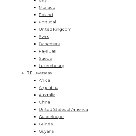
Italy
Monaco
Poland
Portugal
United Kingdom
Swiss
Danemark
Pays Bas
Suède
Luxembourg


Overseas
Africa
Argentina
Australia
China
United States of America
Guadeloupe
Guinea
Guyana