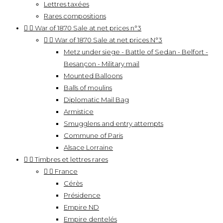
Lettres taxées
Rares compositions


War of 1870 Sale at net prices n°3


War of 1870 Sale at net prices N°3
Metz under siege - Battle of Sedan - Belfort -
Besançon - Military mail
Mounted Balloons
Balls of moulins
Diplomatic Mail Bag
Armistice
Smugglens and entry attempts
Commune of Paris
Alsace Lorraine


Timbres et lettres rares


France
Cérès
Présidence
Empire ND
Empire dentelés