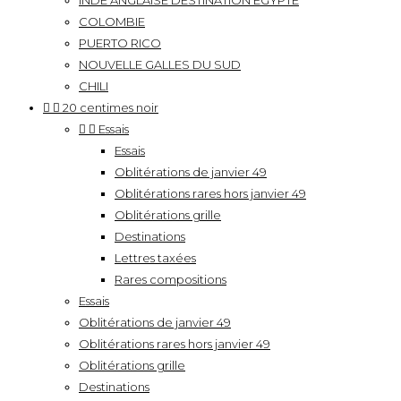
INDE ANGLAISE DESTINATION EGYPTE
COLOMBIE
PUERTO RICO
NOUVELLE GALLES DU SUD
CHILI


20 centimes noir


Essais
Essais
Oblitérations de janvier 49
Oblitérations rares hors janvier 49
Oblitérations grille
Destinations
Lettres taxées
Rares compositions
Essais
Oblitérations de janvier 49
Oblitérations rares hors janvier 49
Oblitérations grille
Destinations