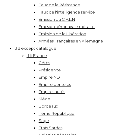
Faux de la Résistance
Faux de l'intelligence service
Emission du C.F.L.N
Emission aéronavale militaire
Emission de la Libération
Armées Françaises en Allemagne


except catalogue


France
Cérès
Présidence
Empire ND
Empire dentelés
Empire laurés
Siège
Bordeaux
IIIème République
Sage
Etats Sardes