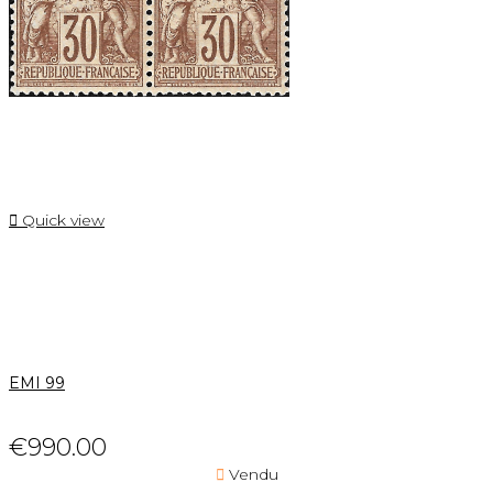

Quick view
EMI 99
€990.00

Vendu