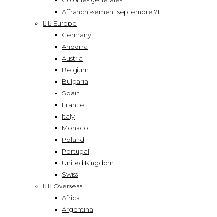
Colonies générales
Affranchissement septembre 71


Europe
Germany
Andorra
Austria
Belgium
Bulgaria
Spain
France
Italy
Monaco
Poland
Portugal
United Kingdom
Swiss


Overseas
Africa
Argentina