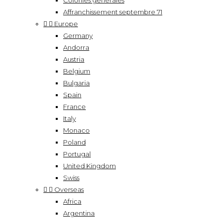
Colonies générales
Affranchissement septembre 71


Europe
Germany
Andorra
Austria
Belgium
Bulgaria
Spain
France
Italy
Monaco
Poland
Portugal
United Kingdom
Swiss


Overseas
Africa
Argentina