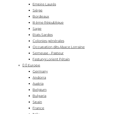
Empire Laurés
Siège
Bordeaux
III ème République
Sage
Etats Sardes
Colonies générales
Occupation dits Alsace Lorraine
Semeuse - Pasteur
Festung Lorient Pétain


Europe
Germany
Andorra
Austria
Belgium
Bulgaria
Spain
France