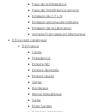
Faux de la Résistance
Faux de l'intelligence service
Emission du C.F.L.N
Emission aéronavale militaire
Emission de la Libération
Armées Françaises en Allemagne


except catalogue


France
Cérès
Présidence
Empire ND
Empire dentelés
Empire laurés
Siège
Bordeaux
IIIème République
Sage
Etats Sardes