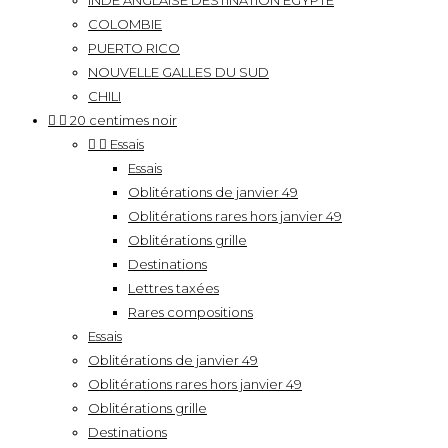
INDE ANGLAISE DESTINATION EGYPTE
COLOMBIE
PUERTO RICO
NOUVELLE GALLES DU SUD
CHILI


20 centimes noir


Essais
Essais
Oblitérations de janvier 49
Oblitérations rares hors janvier 49
Oblitérations grille
Destinations
Lettres taxées
Rares compositions
Essais
Oblitérations de janvier 49
Oblitérations rares hors janvier 49
Oblitérations grille
Destinations