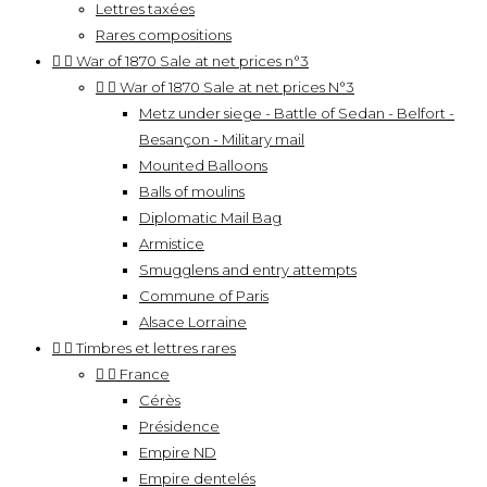
Lettres taxées
Rares compositions


War of 1870 Sale at net prices n°3


War of 1870 Sale at net prices N°3
Metz under siege - Battle of Sedan - Belfort -
Besançon - Military mail
Mounted Balloons
Balls of moulins
Diplomatic Mail Bag
Armistice
Smugglens and entry attempts
Commune of Paris
Alsace Lorraine


Timbres et lettres rares


France
Cérès
Présidence
Empire ND
Empire dentelés