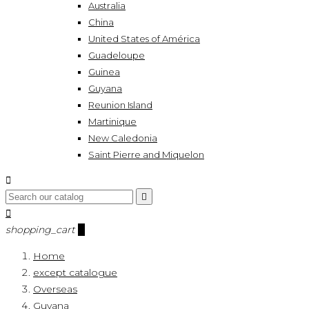
Australia
China
United States of América
Guadeloupe
Guinea
Guyana
Reunion Island
Martinique
New Caledonia
Saint Pierre and Miquelon



shopping_cart
0
Home
except catalogue
Overseas
Guyana