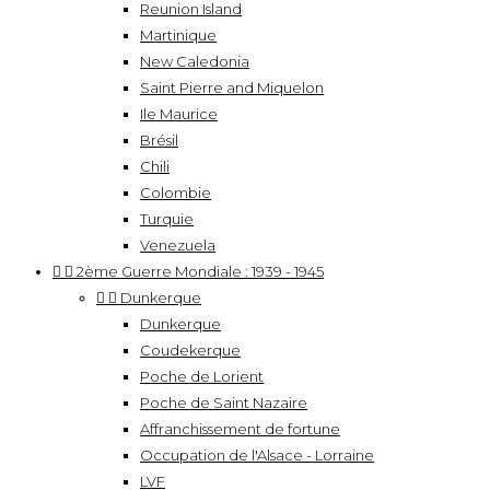
Reunion Island
Martinique
New Caledonia
Saint Pierre and Miquelon
Ile Maurice
Brésil
Chili
Colombie
Turquie
Venezuela


2ème Guerre Mondiale : 1939 - 1945


Dunkerque
Dunkerque
Coudekerque
Poche de Lorient
Poche de Saint Nazaire
Affranchissement de fortune
Occupation de l'Alsace - Lorraine
LVF