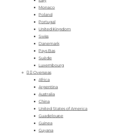
Italy
Monaco
Poland
Portugal
United Kingdom
Swiss
Danemark
Pays Bas
Suède
Luxembourg


Overseas
Africa
Argentina
Australia
China
United States of America
Guadeloupe
Guinea
Guyana