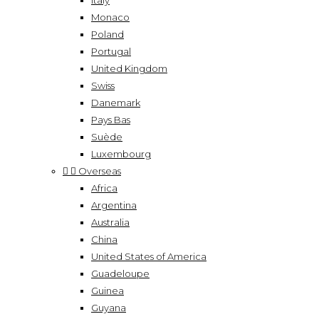
Italy
Monaco
Poland
Portugal
United Kingdom
Swiss
Danemark
Pays Bas
Suède
Luxembourg


Overseas
Africa
Argentina
Australia
China
United States of America
Guadeloupe
Guinea
Guyana