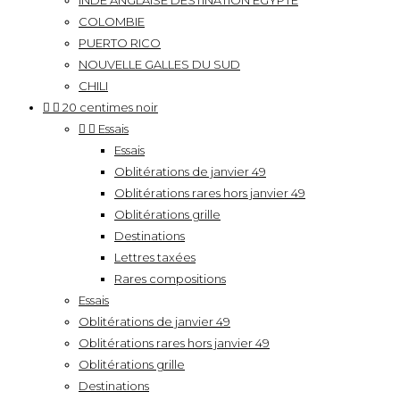
INDE ANGLAISE DESTINATION EGYPTE
COLOMBIE
PUERTO RICO
NOUVELLE GALLES DU SUD
CHILI


20 centimes noir


Essais
Essais
Oblitérations de janvier 49
Oblitérations rares hors janvier 49
Oblitérations grille
Destinations
Lettres taxées
Rares compositions
Essais
Oblitérations de janvier 49
Oblitérations rares hors janvier 49
Oblitérations grille
Destinations