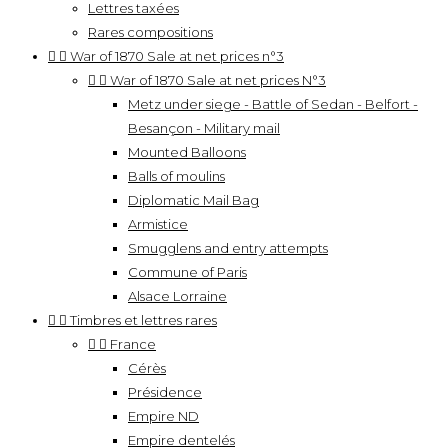
Lettres taxées
Rares compositions


War of 1870 Sale at net prices n°3


War of 1870 Sale at net prices N°3
Metz under siege - Battle of Sedan - Belfort -
Besançon - Military mail
Mounted Balloons
Balls of moulins
Diplomatic Mail Bag
Armistice
Smugglens and entry attempts
Commune of Paris
Alsace Lorraine


Timbres et lettres rares


France
Cérès
Présidence
Empire ND
Empire dentelés