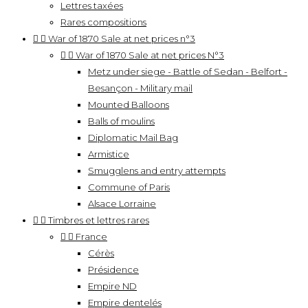
Lettres taxées
Rares compositions


War of 1870 Sale at net prices n°3


War of 1870 Sale at net prices N°3
Metz under siege - Battle of Sedan - Belfort -
Besançon - Military mail
Mounted Balloons
Balls of moulins
Diplomatic Mail Bag
Armistice
Smugglens and entry attempts
Commune of Paris
Alsace Lorraine


Timbres et lettres rares


France
Cérès
Présidence
Empire ND
Empire dentelés