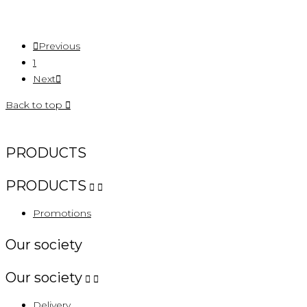

Previous
1
Next

Back to top

PRODUCTS
PRODUCTS


Promotions
Our society
Our society


Delivery