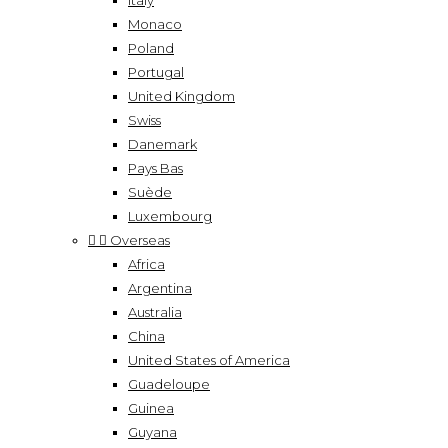
Italy
Monaco
Poland
Portugal
United Kingdom
Swiss
Danemark
Pays Bas
Suède
Luxembourg


Overseas
Africa
Argentina
Australia
China
United States of America
Guadeloupe
Guinea
Guyana