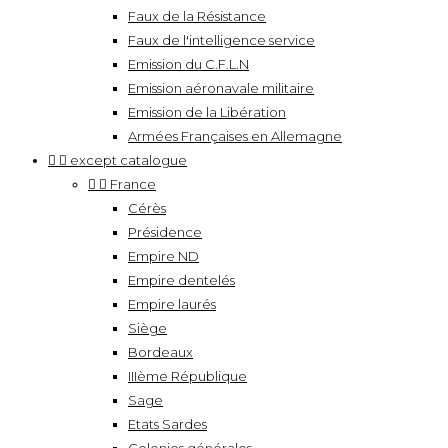
Faux de la Résistance
Faux de l'intelligence service
Emission du C.F.L.N
Emission aéronavale militaire
Emission de la Libération
Armées Françaises en Allemagne


except catalogue


France
Cérès
Présidence
Empire ND
Empire dentelés
Empire laurés
Siège
Bordeaux
IIIème République
Sage
Etats Sardes