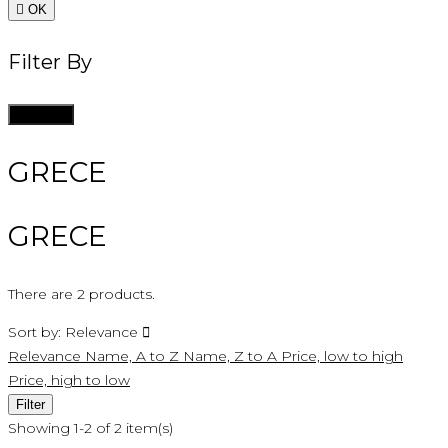

OK
Filter By
Clean all
GRECE
GRECE
There are 2 products.
Sort by:
Relevance

Relevance
Name, A to Z
Name, Z to A
Price, low to high
Price, high to low
Filter
Showing 1-2 of 2 item(s)