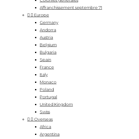
Colonies générales
Affranchissement septembre 71


Europe
Germany
Andorra
Austria
Belgium
Bulgaria
Spain
France
Italy
Monaco
Poland
Portugal
United Kingdom
Swiss


Overseas
Africa
Argentina