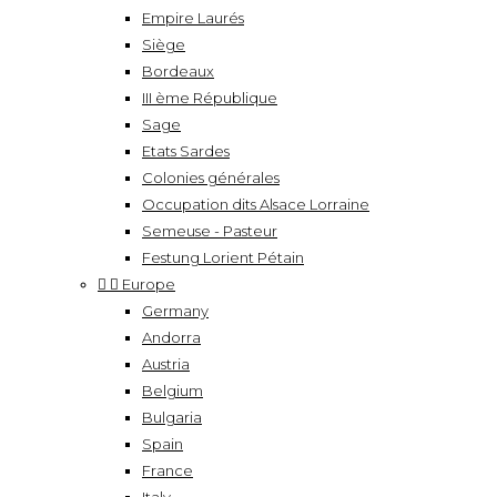
Empire Laurés
Siège
Bordeaux
III ème République
Sage
Etats Sardes
Colonies générales
Occupation dits Alsace Lorraine
Semeuse - Pasteur
Festung Lorient Pétain


Europe
Germany
Andorra
Austria
Belgium
Bulgaria
Spain
France