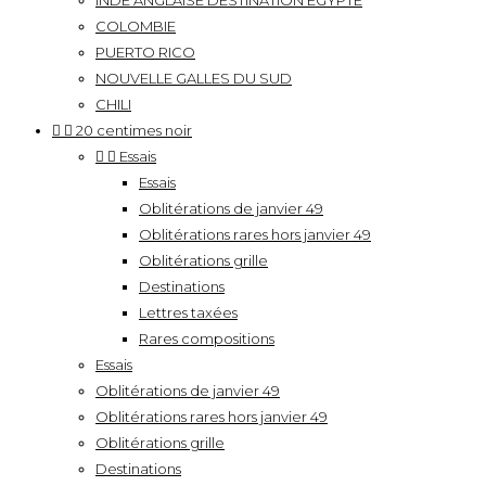
INDE ANGLAISE DESTINATION EGYPTE
COLOMBIE
PUERTO RICO
NOUVELLE GALLES DU SUD
CHILI


20 centimes noir


Essais
Essais
Oblitérations de janvier 49
Oblitérations rares hors janvier 49
Oblitérations grille
Destinations
Lettres taxées
Rares compositions
Essais
Oblitérations de janvier 49
Oblitérations rares hors janvier 49
Oblitérations grille
Destinations