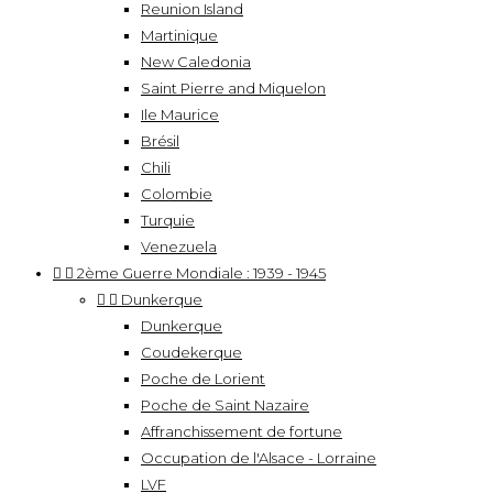
Reunion Island
Martinique
New Caledonia
Saint Pierre and Miquelon
Ile Maurice
Brésil
Chili
Colombie
Turquie
Venezuela


2ème Guerre Mondiale : 1939 - 1945


Dunkerque
Dunkerque
Coudekerque
Poche de Lorient
Poche de Saint Nazaire
Affranchissement de fortune
Occupation de l'Alsace - Lorraine
LVF