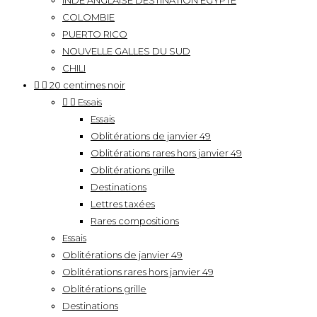
INDE ANGLAISE DESTINATION EGYPTE
COLOMBIE
PUERTO RICO
NOUVELLE GALLES DU SUD
CHILI


20 centimes noir


Essais
Essais
Oblitérations de janvier 49
Oblitérations rares hors janvier 49
Oblitérations grille
Destinations
Lettres taxées
Rares compositions
Essais
Oblitérations de janvier 49
Oblitérations rares hors janvier 49
Oblitérations grille
Destinations