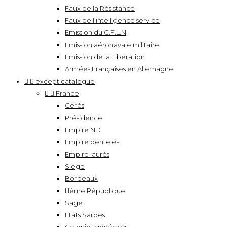
Faux de la Résistance
Faux de l'intelligence service
Emission du C.F.L.N
Emission aéronavale militaire
Emission de la Libération
Armées Françaises en Allemagne


except catalogue


France
Cérès
Présidence
Empire ND
Empire dentelés
Empire laurés
Siège
Bordeaux
IIIème République
Sage
Etats Sardes