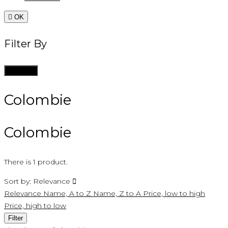

OK
Filter By
Clean all
Colombie
Colombie
There is 1 product.
Sort by:
Relevance

Relevance
Name, A to Z
Name, Z to A
Price, low to high
Price, high to low
Filter