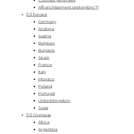
Colonies générales
Affranchissement septembre 71


Europe
Germany
Andorra
Austria
Belgium
Bulgaria
Spain
France
Italy
Monaco
Poland
Portugal
United Kingdom
Swiss


Overseas
Africa
Argentina