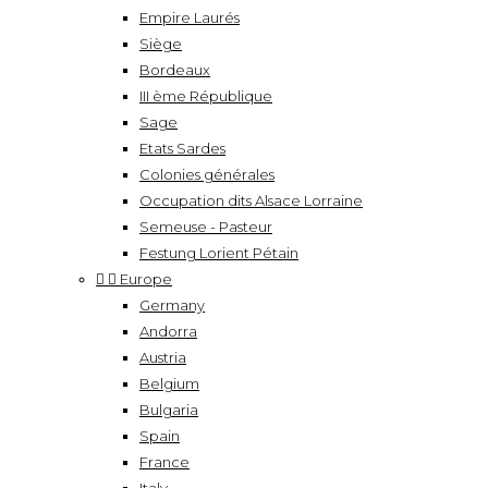
Empire Laurés
Siège
Bordeaux
III ème République
Sage
Etats Sardes
Colonies générales
Occupation dits Alsace Lorraine
Semeuse - Pasteur
Festung Lorient Pétain


Europe
Germany
Andorra
Austria
Belgium
Bulgaria
Spain
France