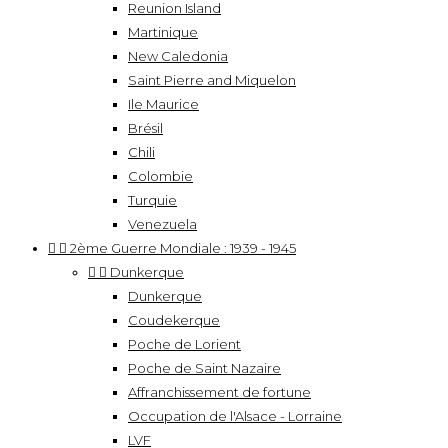
Reunion Island
Martinique
New Caledonia
Saint Pierre and Miquelon
Ile Maurice
Brésil
Chili
Colombie
Turquie
Venezuela


2ème Guerre Mondiale : 1939 - 1945


Dunkerque
Dunkerque
Coudekerque
Poche de Lorient
Poche de Saint Nazaire
Affranchissement de fortune
Occupation de l'Alsace - Lorraine
LVF