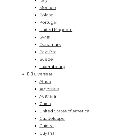
Italy
Monaco
Poland
Portugal
United Kingdom
Swiss
Danemark
Pays Bas
Suède
Luxembourg


Overseas
Africa
Argentina
Australia
China
United States of America
Guadeloupe
Guinea
Guyana