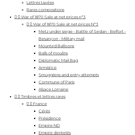
Lettres taxées
Rares compositions


War of 1870 Sale at net prices n°3


War of 1870 Sale at net prices N°3
Metz under siege - Battle of Sedan - Belfort -
Besançon - Military mail
Mounted Balloons
Balls of moulins
Diplomatic Mail Bag
Armistice
Smugglens and entry attempts
Commune of Paris
Alsace Lorraine


Timbres et lettres rares


France
Cérès
Présidence
Empire ND
Empire dentelés