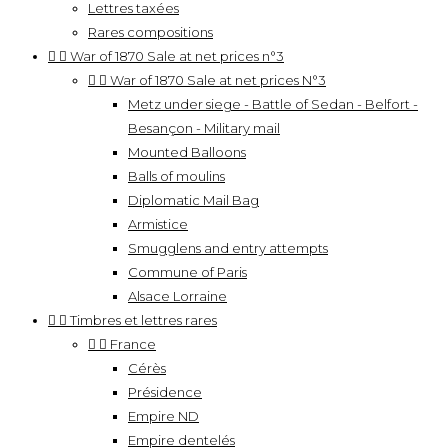
Lettres taxées
Rares compositions


War of 1870 Sale at net prices n°3


War of 1870 Sale at net prices N°3
Metz under siege - Battle of Sedan - Belfort -
Besançon - Military mail
Mounted Balloons
Balls of moulins
Diplomatic Mail Bag
Armistice
Smugglens and entry attempts
Commune of Paris
Alsace Lorraine


Timbres et lettres rares


France
Cérès
Présidence
Empire ND
Empire dentelés