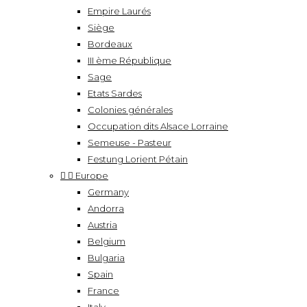
Empire Laurés
Siège
Bordeaux
III ème République
Sage
Etats Sardes
Colonies générales
Occupation dits Alsace Lorraine
Semeuse - Pasteur
Festung Lorient Pétain


Europe
Germany
Andorra
Austria
Belgium
Bulgaria
Spain
France