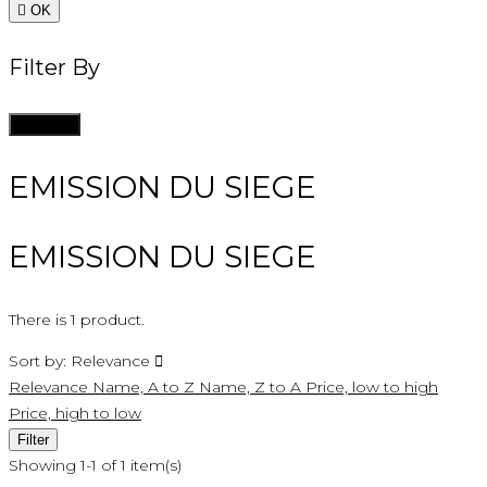

OK
Filter By
Clean all
EMISSION DU SIEGE
EMISSION DU SIEGE
There is 1 product.
Sort by:
Relevance

Relevance
Name, A to Z
Name, Z to A
Price, low to high
Price, high to low
Filter
Showing 1-1 of 1 item(s)