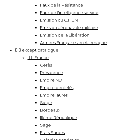
Faux de la Résistance
Faux de l'intelligence service
Emission du C.F.L.N
Emission aéronavale militaire
Emission de la Libération
Armées Françaises en Allemagne


except catalogue


France
Cérès
Présidence
Empire ND
Empire dentelés
Empire laurés
Siège
Bordeaux
IIIème République
Sage
Etats Sardes