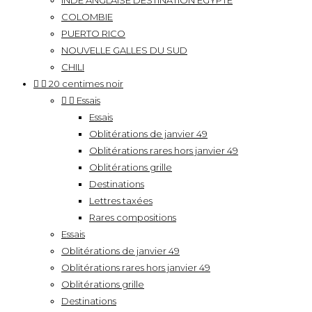
INDE ANGLAISE DESTINATION EGYPTE
COLOMBIE
PUERTO RICO
NOUVELLE GALLES DU SUD
CHILI


20 centimes noir


Essais
Essais
Oblitérations de janvier 49
Oblitérations rares hors janvier 49
Oblitérations grille
Destinations
Lettres taxées
Rares compositions
Essais
Oblitérations de janvier 49
Oblitérations rares hors janvier 49
Oblitérations grille
Destinations