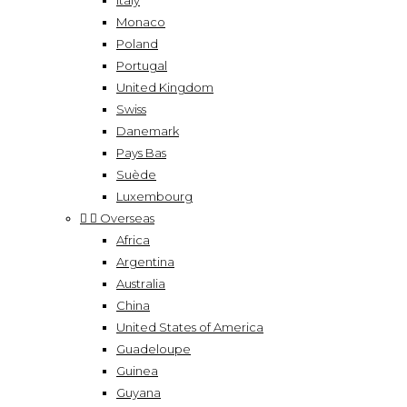
Italy
Monaco
Poland
Portugal
United Kingdom
Swiss
Danemark
Pays Bas
Suède
Luxembourg


Overseas
Africa
Argentina
Australia
China
United States of America
Guadeloupe
Guinea
Guyana