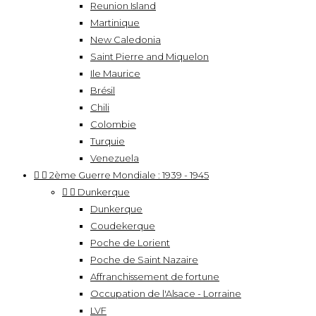
Reunion Island
Martinique
New Caledonia
Saint Pierre and Miquelon
Ile Maurice
Brésil
Chili
Colombie
Turquie
Venezuela


2ème Guerre Mondiale : 1939 - 1945


Dunkerque
Dunkerque
Coudekerque
Poche de Lorient
Poche de Saint Nazaire
Affranchissement de fortune
Occupation de l'Alsace - Lorraine
LVF