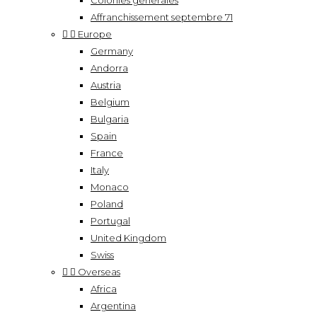
Colonies générales
Affranchissement septembre 71


Europe
Germany
Andorra
Austria
Belgium
Bulgaria
Spain
France
Italy
Monaco
Poland
Portugal
United Kingdom
Swiss


Overseas
Africa
Argentina