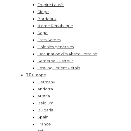
Empire Laurés
Siège
Bordeaux
III ème République
Sage
Etats Sardes
Colonies générales
Occupation dits Alsace Lorraine
Semeuse - Pasteur
Festung Lorient Pétain


Europe
Germany
Andorra
Austria
Belgium
Bulgaria
Spain
France