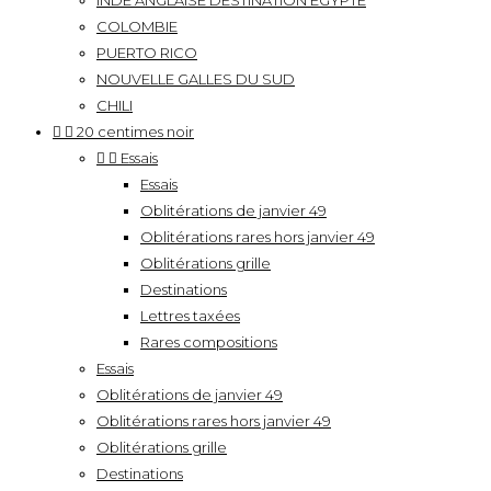
INDE ANGLAISE DESTINATION EGYPTE
COLOMBIE
PUERTO RICO
NOUVELLE GALLES DU SUD
CHILI


20 centimes noir


Essais
Essais
Oblitérations de janvier 49
Oblitérations rares hors janvier 49
Oblitérations grille
Destinations
Lettres taxées
Rares compositions
Essais
Oblitérations de janvier 49
Oblitérations rares hors janvier 49
Oblitérations grille
Destinations