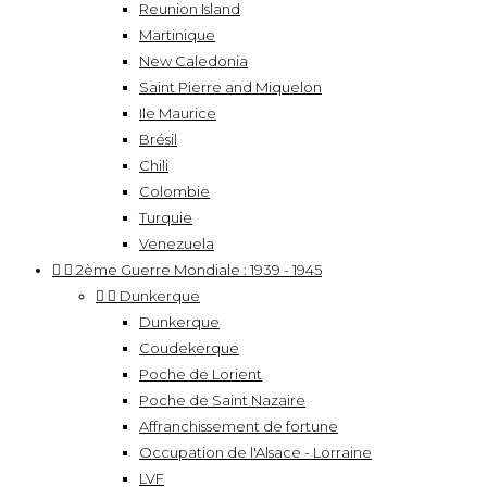
Reunion Island
Martinique
New Caledonia
Saint Pierre and Miquelon
Ile Maurice
Brésil
Chili
Colombie
Turquie
Venezuela


2ème Guerre Mondiale : 1939 - 1945


Dunkerque
Dunkerque
Coudekerque
Poche de Lorient
Poche de Saint Nazaire
Affranchissement de fortune
Occupation de l'Alsace - Lorraine
LVF