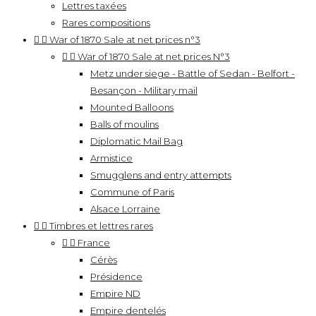
Lettres taxées
Rares compositions


War of 1870 Sale at net prices n°3


War of 1870 Sale at net prices N°3
Metz under siege - Battle of Sedan - Belfort -
Besançon - Military mail
Mounted Balloons
Balls of moulins
Diplomatic Mail Bag
Armistice
Smugglens and entry attempts
Commune of Paris
Alsace Lorraine


Timbres et lettres rares


France
Cérès
Présidence
Empire ND
Empire dentelés