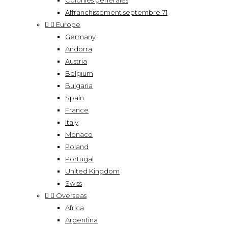
Colonies générales
Affranchissement septembre 71


Europe
Germany
Andorra
Austria
Belgium
Bulgaria
Spain
France
Italy
Monaco
Poland
Portugal
United Kingdom
Swiss


Overseas
Africa
Argentina