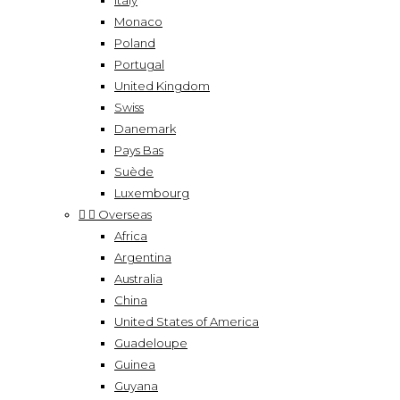
Italy
Monaco
Poland
Portugal
United Kingdom
Swiss
Danemark
Pays Bas
Suède
Luxembourg


Overseas
Africa
Argentina
Australia
China
United States of America
Guadeloupe
Guinea
Guyana