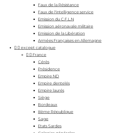
Faux de la Résistance
Faux de l'intelligence service
Emission du C.F.L.N
Emission aéronavale militaire
Emission de la Libération
Armées Françaises en Allemagne


except catalogue


France
Cérès
Présidence
Empire ND
Empire dentelés
Empire laurés
Siège
Bordeaux
IIIème République
Sage
Etats Sardes