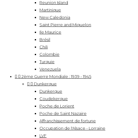
Reunion Island
Martinique
New Caledonia
Saint Pierre and Miquelon
Ile Maurice
Brésil
Chili
Colombie
Turquie
Venezuela


2ème Guerre Mondiale : 1939 - 1945


Dunkerque
Dunkerque
Coudekerque
Poche de Lorient
Poche de Saint Nazaire
Affranchissement de fortune
Occupation de l'Alsace - Lorraine
LVF