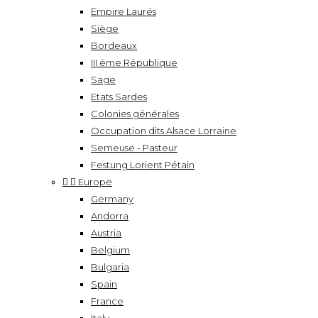
Empire Laurés
Siège
Bordeaux
III ème République
Sage
Etats Sardes
Colonies générales
Occupation dits Alsace Lorraine
Semeuse - Pasteur
Festung Lorient Pétain


Europe
Germany
Andorra
Austria
Belgium
Bulgaria
Spain
France