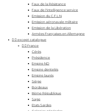
Faux de la Résistance
Faux de l'intelligence service
Emission du C.F.L.N
Emission aéronavale militaire
Emission de la Libération
Armées Françaises en Allemagne


except catalogue


France
Cérès
Présidence
Empire ND
Empire dentelés
Empire laurés
Siège
Bordeaux
IIIème République
Sage
Etats Sardes