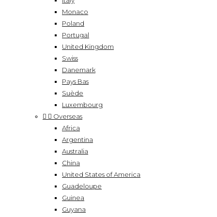
Italy
Monaco
Poland
Portugal
United Kingdom
Swiss
Danemark
Pays Bas
Suède
Luxembourg


Overseas
Africa
Argentina
Australia
China
United States of America
Guadeloupe
Guinea
Guyana