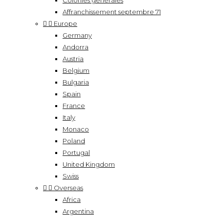
Colonies générales
Affranchissement septembre 71


Europe
Germany
Andorra
Austria
Belgium
Bulgaria
Spain
France
Italy
Monaco
Poland
Portugal
United Kingdom
Swiss


Overseas
Africa
Argentina