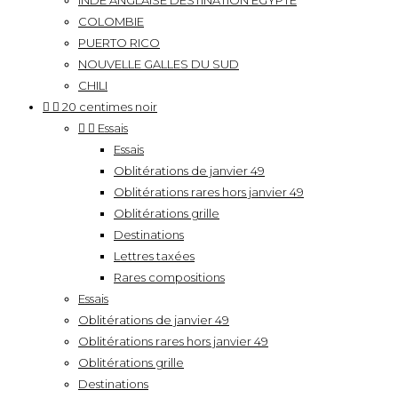
INDE ANGLAISE DESTINATION EGYPTE
COLOMBIE
PUERTO RICO
NOUVELLE GALLES DU SUD
CHILI


20 centimes noir


Essais
Essais
Oblitérations de janvier 49
Oblitérations rares hors janvier 49
Oblitérations grille
Destinations
Lettres taxées
Rares compositions
Essais
Oblitérations de janvier 49
Oblitérations rares hors janvier 49
Oblitérations grille
Destinations