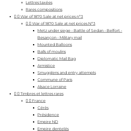
Lettres taxées
Rares compositions


War of 1870 Sale at net prices n°3


War of 1870 Sale at net prices N°3
Metz under siege - Battle of Sedan - Belfort -
Besançon - Military mail
Mounted Balloons
Balls of moulins
Diplomatic Mail Bag
Armistice
Smugglens and entry attempts
Commune of Paris
Alsace Lorraine


Timbres et lettres rares


France
Cérès
Présidence
Empire ND
Empire dentelés