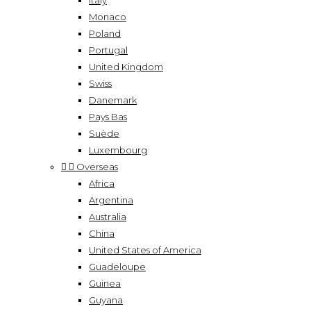
Italy
Monaco
Poland
Portugal
United Kingdom
Swiss
Danemark
Pays Bas
Suède
Luxembourg


Overseas
Africa
Argentina
Australia
China
United States of America
Guadeloupe
Guinea
Guyana