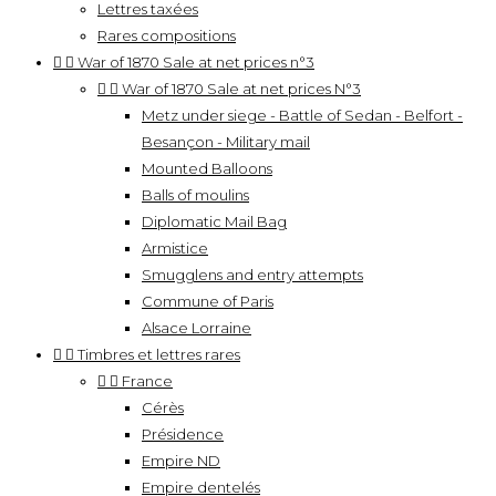
Lettres taxées
Rares compositions


War of 1870 Sale at net prices n°3


War of 1870 Sale at net prices N°3
Metz under siege - Battle of Sedan - Belfort -
Besançon - Military mail
Mounted Balloons
Balls of moulins
Diplomatic Mail Bag
Armistice
Smugglens and entry attempts
Commune of Paris
Alsace Lorraine


Timbres et lettres rares


France
Cérès
Présidence
Empire ND
Empire dentelés