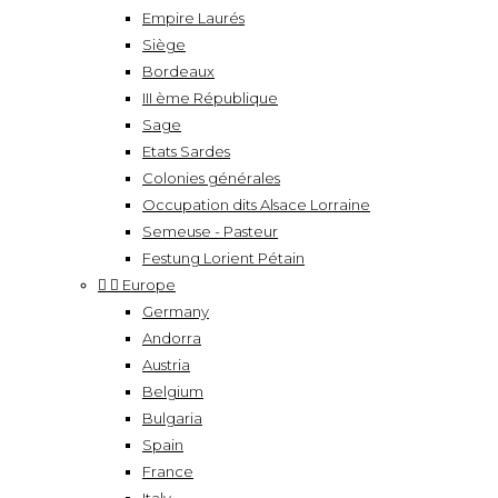
Empire Laurés
Siège
Bordeaux
III ème République
Sage
Etats Sardes
Colonies générales
Occupation dits Alsace Lorraine
Semeuse - Pasteur
Festung Lorient Pétain


Europe
Germany
Andorra
Austria
Belgium
Bulgaria
Spain
France