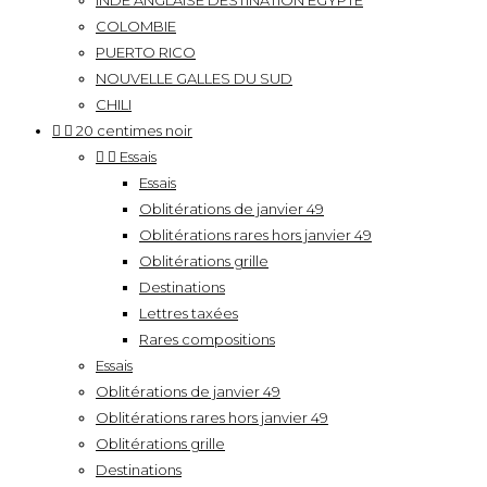
INDE ANGLAISE DESTINATION EGYPTE
COLOMBIE
PUERTO RICO
NOUVELLE GALLES DU SUD
CHILI


20 centimes noir


Essais
Essais
Oblitérations de janvier 49
Oblitérations rares hors janvier 49
Oblitérations grille
Destinations
Lettres taxées
Rares compositions
Essais
Oblitérations de janvier 49
Oblitérations rares hors janvier 49
Oblitérations grille
Destinations