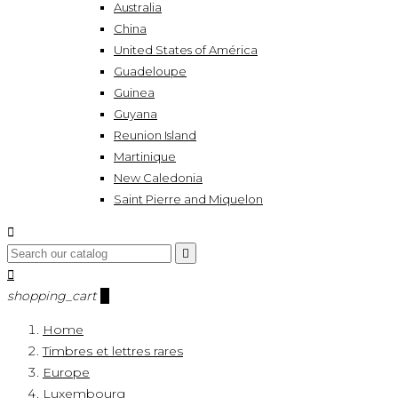
Australia
China
United States of América
Guadeloupe
Guinea
Guyana
Reunion Island
Martinique
New Caledonia
Saint Pierre and Miquelon



shopping_cart
0
Home
Timbres et lettres rares
Europe
Luxembourg