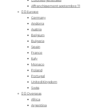
Colonies générales
Affranchissement septembre 71


Europe
Germany
Andorra
Austria
Belgium
Bulgaria
Spain
France
Italy
Monaco
Poland
Portugal
United Kingdom
Swiss


Overseas
Africa
Argentina