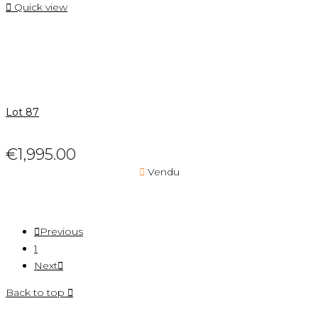

Quick view
Lot 87
€1,995.00

Vendu

Previous
1
Next

Back to top
