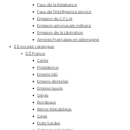
Faux de la Résistance
Faux de l'intelligence service
Emission du C.F.L.N
Emission aéronavale militaire
Emission de la Libération
Armées Françaises en Allemagne


except catalogue


France
Cérès
Présidence
Empire ND
Empire dentelés
Empire laurés
Siège
Bordeaux
IIIème République
Sage
Etats Sardes