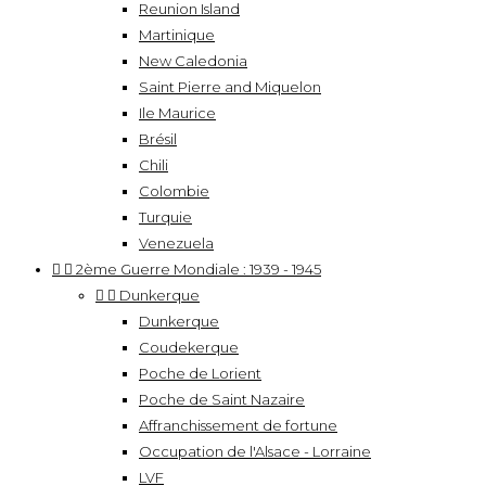
Reunion Island
Martinique
New Caledonia
Saint Pierre and Miquelon
Ile Maurice
Brésil
Chili
Colombie
Turquie
Venezuela


2ème Guerre Mondiale : 1939 - 1945


Dunkerque
Dunkerque
Coudekerque
Poche de Lorient
Poche de Saint Nazaire
Affranchissement de fortune
Occupation de l'Alsace - Lorraine
LVF