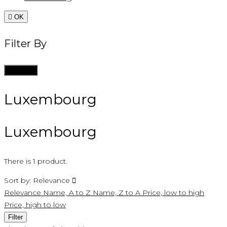

OK
Filter By
Clean all
Luxembourg
Luxembourg
There is 1 product.
Sort by:
Relevance

Relevance
Name, A to Z
Name, Z to A
Price, low to high
Price, high to low
Filter