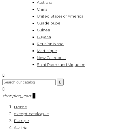
Australia
China
United States of América
Guadeloupe
Guinea
Guyana
Reunion Island
Martinique
New Caledonia
Saint Pierre and Miquelon



shopping_cart
0
Home
except catalogue
Europe
Austria