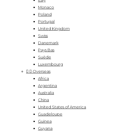
Italy
Monaco
Poland
Portugal
United Kingdom
Swiss
Danemark
Pays Bas
Suède
Luxembourg


Overseas
Africa
Argentina
Australia
China
United States of America
Guadeloupe
Guinea
Guyana