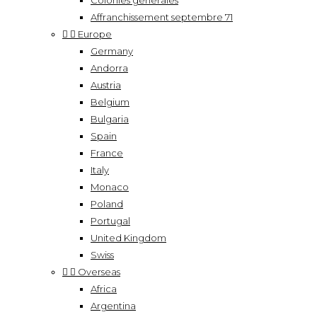
Colonies générales
Affranchissement septembre 71


Europe
Germany
Andorra
Austria
Belgium
Bulgaria
Spain
France
Italy
Monaco
Poland
Portugal
United Kingdom
Swiss


Overseas
Africa
Argentina