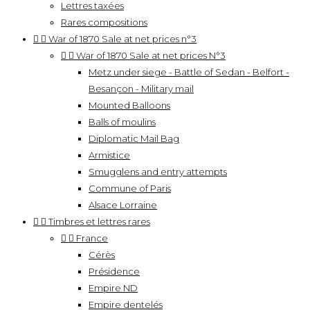
Lettres taxées
Rares compositions


War of 1870 Sale at net prices n°3


War of 1870 Sale at net prices N°3
Metz under siege - Battle of Sedan - Belfort -
Besançon - Military mail
Mounted Balloons
Balls of moulins
Diplomatic Mail Bag
Armistice
Smugglens and entry attempts
Commune of Paris
Alsace Lorraine


Timbres et lettres rares


France
Cérès
Présidence
Empire ND
Empire dentelés