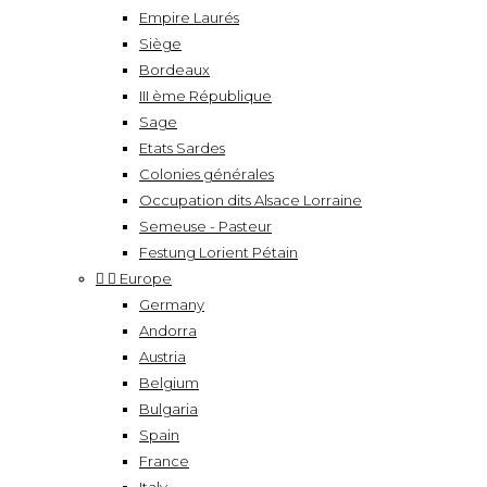
Empire Laurés
Siège
Bordeaux
III ème République
Sage
Etats Sardes
Colonies générales
Occupation dits Alsace Lorraine
Semeuse - Pasteur
Festung Lorient Pétain


Europe
Germany
Andorra
Austria
Belgium
Bulgaria
Spain
France