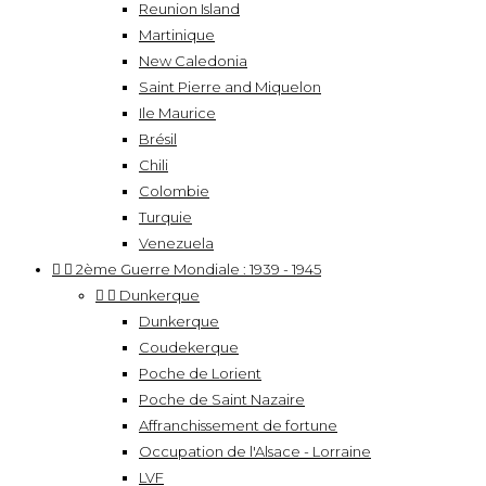
Reunion Island
Martinique
New Caledonia
Saint Pierre and Miquelon
Ile Maurice
Brésil
Chili
Colombie
Turquie
Venezuela


2ème Guerre Mondiale : 1939 - 1945


Dunkerque
Dunkerque
Coudekerque
Poche de Lorient
Poche de Saint Nazaire
Affranchissement de fortune
Occupation de l'Alsace - Lorraine
LVF