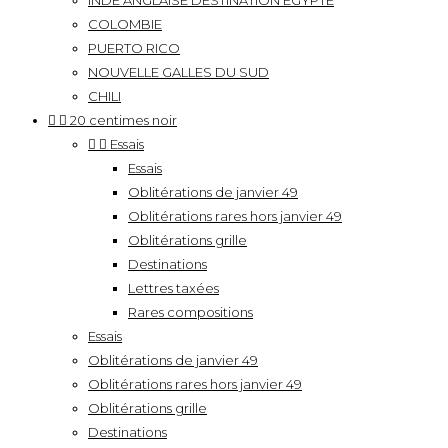
INDE ANGLAISE DESTINATION EGYPTE
COLOMBIE
PUERTO RICO
NOUVELLE GALLES DU SUD
CHILI


20 centimes noir


Essais
Essais
Oblitérations de janvier 49
Oblitérations rares hors janvier 49
Oblitérations grille
Destinations
Lettres taxées
Rares compositions
Essais
Oblitérations de janvier 49
Oblitérations rares hors janvier 49
Oblitérations grille
Destinations