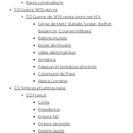
Rares compositions


Guerre 1870 vpn n4


Guerre de 1870 vente à prix net N°4
Siège de Metz, Bataille Sedan, Belfort,
Besançon, Courrier militaire
Ballons montés
Boule de Moulins
Valise diplomatique
Armistice
Passeurs et tentatives d’entrée
Commune de Paris
Alsace Lorraine


Timbres et Lettres rares


France
Cérès
Présidence
Empire ND
Empire dentelés
Empire laurés