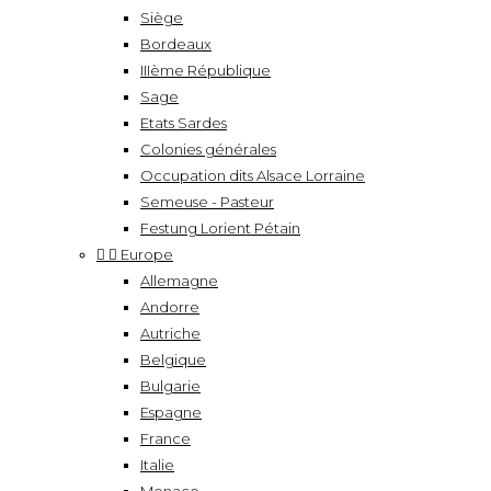
Siège
Bordeaux
IIIème République
Sage
Etats Sardes
Colonies générales
Occupation dits Alsace Lorraine
Semeuse - Pasteur
Festung Lorient Pétain


Europe
Allemagne
Andorre
Autriche
Belgique
Bulgarie
Espagne
France
Italie