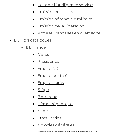
Faux de l'intelligence service
Emission du C.F.L.N
Emission aéronavale militaire
Emission de la Libération
Armées Françaises en Allemagne


Hors catalogues


France
Cérès
Présidence
Empire ND
Empire dentelés
Empire laurés
Siège
Bordeaux
IIIème République
Sage
Etats Sardes
Colonies générales