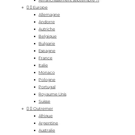
Affranchissement septembre 71


Europe
Allemagne
Andorre
Autriche
Belgique
Bulgarie
Espagne
France
Italie
Monaco
Pologne
Portugal
Royaume Unis
Suisse


Outremer
Afrique
Argentine
Australie