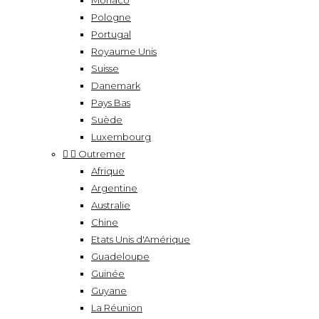
Monaco
Pologne
Portugal
Royaume Unis
Suisse
Danemark
Pays Bas
Suède
Luxembourg


Outremer
Afrique
Argentine
Australie
Chine
Etats Unis d'Amérique
Guadeloupe
Guinée
Guyane
La Réunion