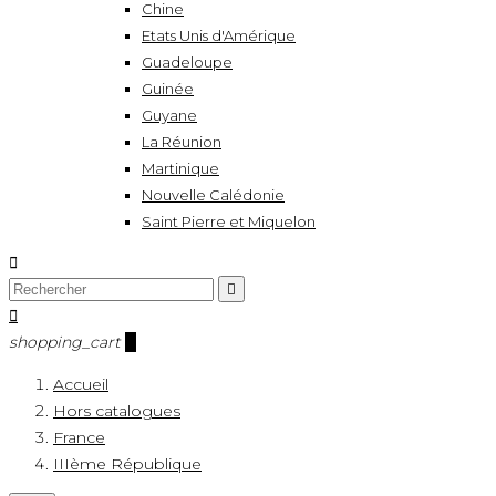
Chine
Etats Unis d'Amérique
Guadeloupe
Guinée
Guyane
La Réunion
Martinique
Nouvelle Calédonie
Saint Pierre et Miquelon



shopping_cart
0
Accueil
Hors catalogues
France
IIIème République