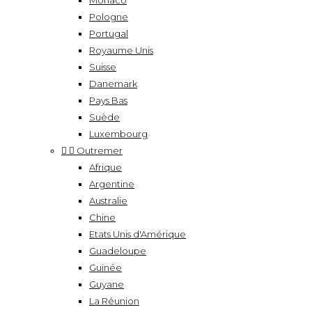
Monaco
Pologne
Portugal
Royaume Unis
Suisse
Danemark
Pays Bas
Suède
Luxembourg


Outremer
Afrique
Argentine
Australie
Chine
Etats Unis d'Amérique
Guadeloupe
Guinée
Guyane
La Réunion