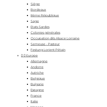
Siège
Bordeaux
IIIème République
Sage
Etats Sardes
Colonies générales
Occupation dits Alsace Lorraine
Semeuse - Pasteur
Festung Lorient Pétain


Europe
Allemagne
Andorre
Autriche
Belgique
Bulgarie
Espagne
France
Italie