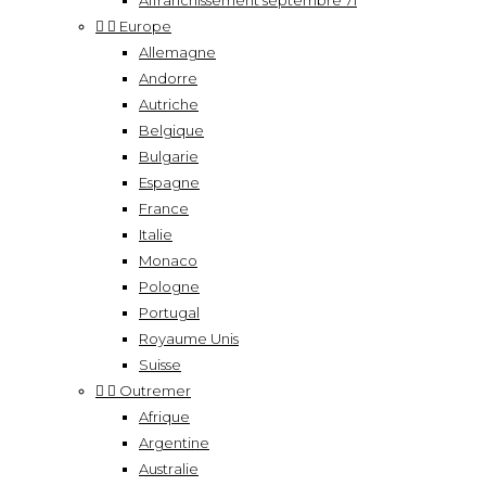
Affranchissement septembre 71


Europe
Allemagne
Andorre
Autriche
Belgique
Bulgarie
Espagne
France
Italie
Monaco
Pologne
Portugal
Royaume Unis
Suisse


Outremer
Afrique
Argentine
Australie