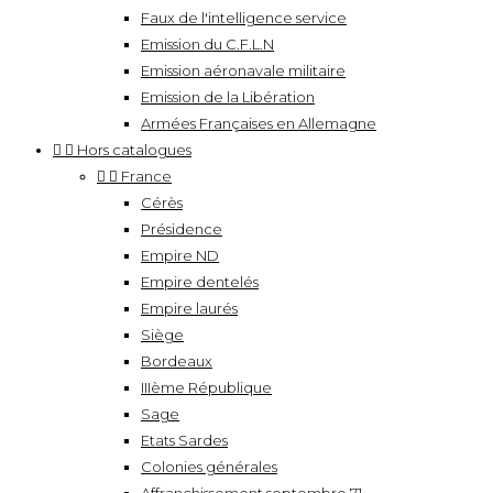
Faux de l'intelligence service
Emission du C.F.L.N
Emission aéronavale militaire
Emission de la Libération
Armées Françaises en Allemagne


Hors catalogues


France
Cérès
Présidence
Empire ND
Empire dentelés
Empire laurés
Siège
Bordeaux
IIIème République
Sage
Etats Sardes
Colonies générales