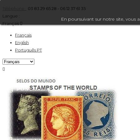
Téléphone :
03 83 29 65 28 - 06 12 37 61 35
Langue :
En poursuivant sur notre site, vous 
Français

Français
English
Português PT
