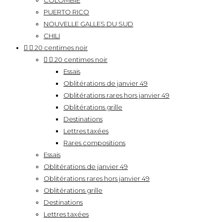
COLOMBIE
PUERTO RICO
NOUVELLE GALLES DU SUD
CHILI


20 centimes noir


20 centimes noir
Essais
Oblitérations de janvier 49
Oblitérations rares hors janvier 49
Oblitérations grille
Destinations
Lettres taxées
Rares compositions
Essais
Oblitérations de janvier 49
Oblitérations rares hors janvier 49
Oblitérations grille
Destinations
Lettres taxées