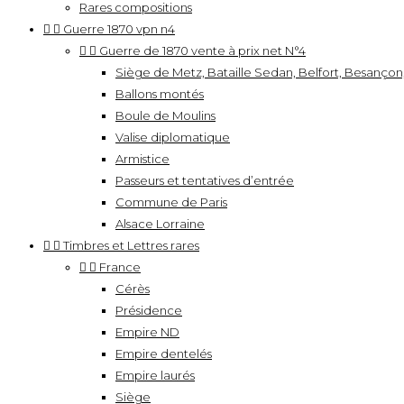
Rares compositions


Guerre 1870 vpn n4


Guerre de 1870 vente à prix net N°4
Siège de Metz, Bataille Sedan, Belfort, Besançon, 
Ballons montés
Boule de Moulins
Valise diplomatique
Armistice
Passeurs et tentatives d’entrée
Commune de Paris
Alsace Lorraine


Timbres et Lettres rares


France
Cérès
Présidence
Empire ND
Empire dentelés
Empire laurés
Siège