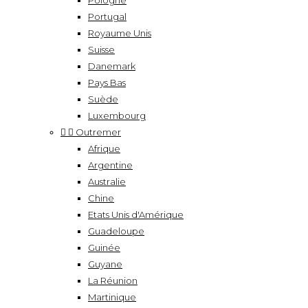
Pologne
Portugal
Royaume Unis
Suisse
Danemark
Pays Bas
Suède
Luxembourg


Outremer
Afrique
Argentine
Australie
Chine
Etats Unis d'Amérique
Guadeloupe
Guinée
Guyane
La Réunion
Martinique