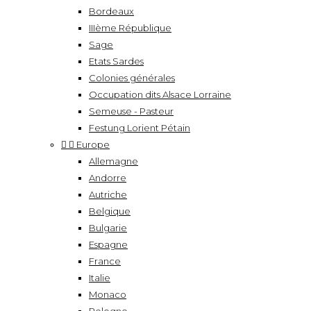
Bordeaux
IIIème République
Sage
Etats Sardes
Colonies générales
Occupation dits Alsace Lorraine
Semeuse - Pasteur
Festung Lorient Pétain


Europe
Allemagne
Andorre
Autriche
Belgique
Bulgarie
Espagne
France
Italie
Monaco