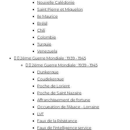
Nouvelle Calédonie
Saint Pierre et Miquelon
Ile Maurice
Brésil
Chili
Colombie
Turquie
Venezuela


2ème Guerre Mondiale : 1939 - 1945


2ème Guerre Mondiale : 1939 - 1945
Dunkerque
Coudekerque
Poche de Lorient
Poche de Saint Nazaire
Affranchissement de fortune
Occupation de l'Alsace - Lorraine
LVF
Faux de la Résistance
Faux de l'intelligence service