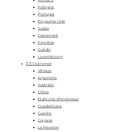
Monaco
Pologne
Portugal
Royaume Unis
Suisse
Danemark
Pays Bas
Suède
Luxembourg


Outremer
Afrique
Argentine
Australie
Chine
Etats Unis d'Amérique
Guadeloupe
Guinée
Guyane
La Réunion