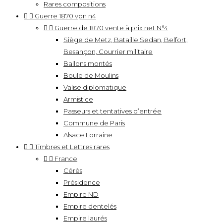
Rares compositions


Guerre 1870 vpn n4


Guerre de 1870 vente à prix net N°4
Siège de Metz, Bataille Sedan, Belfort,
Besançon, Courrier militaire
Ballons montés
Boule de Moulins
Valise diplomatique
Armistice
Passeurs et tentatives d’entrée
Commune de Paris
Alsace Lorraine


Timbres et Lettres rares


France
Cérès
Présidence
Empire ND
Empire dentelés
Empire laurés