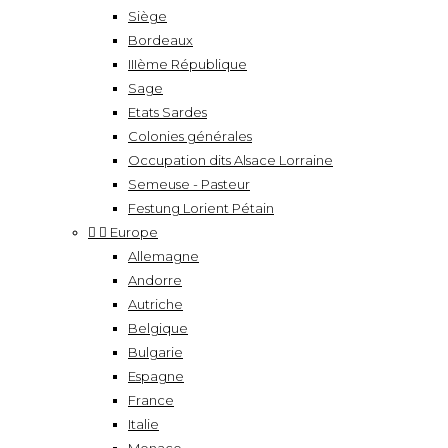
Siège
Bordeaux
IIIème République
Sage
Etats Sardes
Colonies générales
Occupation dits Alsace Lorraine
Semeuse - Pasteur
Festung Lorient Pétain


Europe
Allemagne
Andorre
Autriche
Belgique
Bulgarie
Espagne
France
Italie