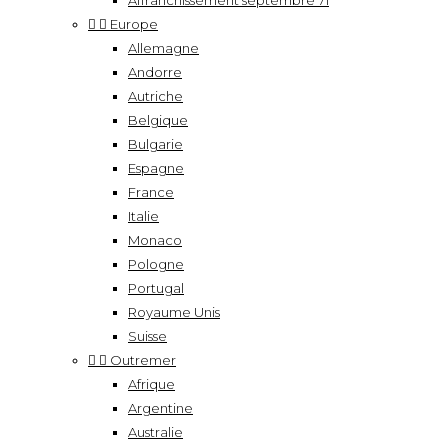
Affranchissement septembre 71


Europe
Allemagne
Andorre
Autriche
Belgique
Bulgarie
Espagne
France
Italie
Monaco
Pologne
Portugal
Royaume Unis
Suisse


Outremer
Afrique
Argentine
Australie