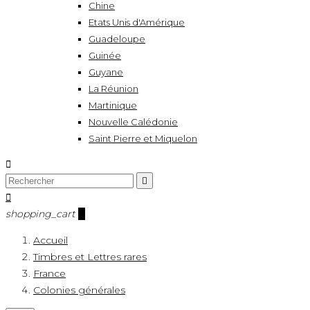
Chine
Etats Unis d'Amérique
Guadeloupe
Guinée
Guyane
La Réunion
Martinique
Nouvelle Calédonie
Saint Pierre et Miquelon



shopping_cart
0
Accueil
Timbres et Lettres rares
France
Colonies générales