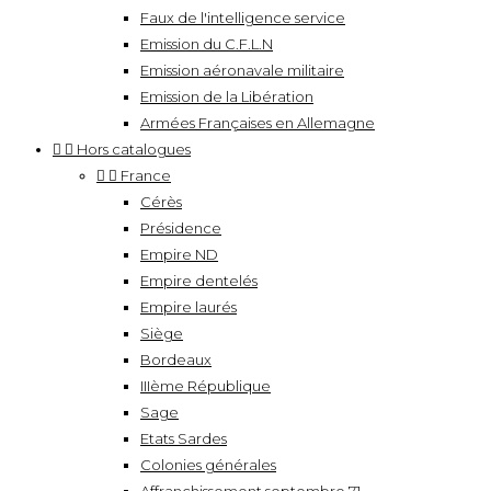
Faux de l'intelligence service
Emission du C.F.L.N
Emission aéronavale militaire
Emission de la Libération
Armées Françaises en Allemagne


Hors catalogues


France
Cérès
Présidence
Empire ND
Empire dentelés
Empire laurés
Siège
Bordeaux
IIIème République
Sage
Etats Sardes
Colonies générales