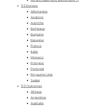
Affranchissement septembre 71


Europe
Allemagne
Andorre
Autriche
Belgique
Bulgarie
Espagne
France
Italie
Monaco
Pologne
Portugal
Royaume Unis
Suisse


Outremer
Afrique
Argentine
Australie