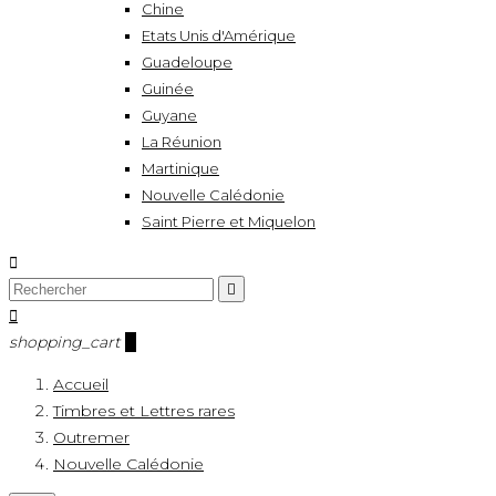
Chine
Etats Unis d'Amérique
Guadeloupe
Guinée
Guyane
La Réunion
Martinique
Nouvelle Calédonie
Saint Pierre et Miquelon



shopping_cart
0
Accueil
Timbres et Lettres rares
Outremer
Nouvelle Calédonie