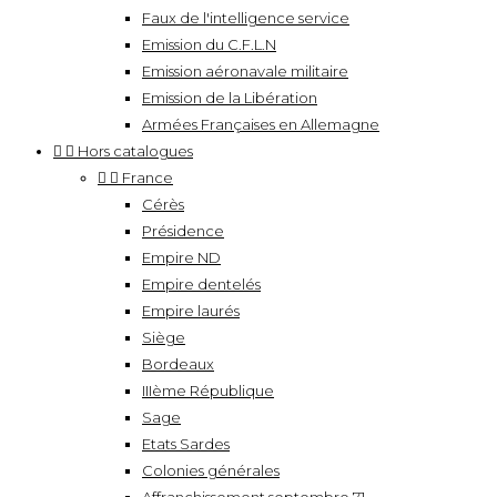
Faux de l'intelligence service
Emission du C.F.L.N
Emission aéronavale militaire
Emission de la Libération
Armées Françaises en Allemagne


Hors catalogues


France
Cérès
Présidence
Empire ND
Empire dentelés
Empire laurés
Siège
Bordeaux
IIIème République
Sage
Etats Sardes
Colonies générales