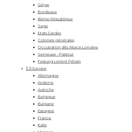
Siège
Bordeaux
IIIème République
Sage
Etats Sardes
Colonies générales
Occupation dits Alsace Lorraine
Semeuse - Pasteur
Festung Lorient Pétain


Europe
Allemagne
Andorre
Autriche
Belgique
Bulgarie
Espagne
France
Italie