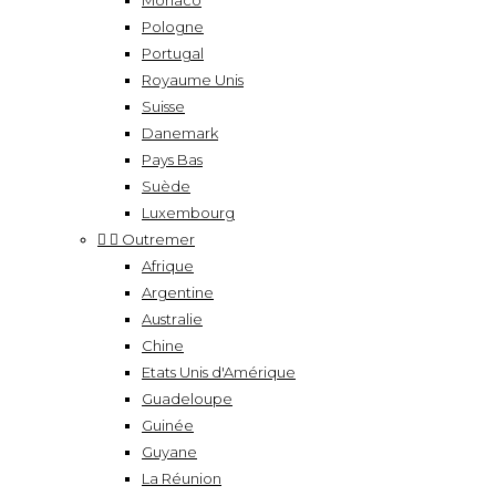
Monaco
Pologne
Portugal
Royaume Unis
Suisse
Danemark
Pays Bas
Suède
Luxembourg


Outremer
Afrique
Argentine
Australie
Chine
Etats Unis d'Amérique
Guadeloupe
Guinée
Guyane
La Réunion