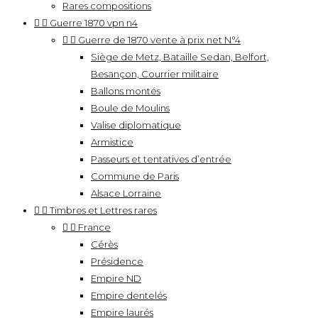
Rares compositions


Guerre 1870 vpn n4


Guerre de 1870 vente à prix net N°4
Siège de Metz, Bataille Sedan, Belfort,
Besançon, Courrier militaire
Ballons montés
Boule de Moulins
Valise diplomatique
Armistice
Passeurs et tentatives d’entrée
Commune de Paris
Alsace Lorraine


Timbres et Lettres rares


France
Cérès
Présidence
Empire ND
Empire dentelés
Empire laurés