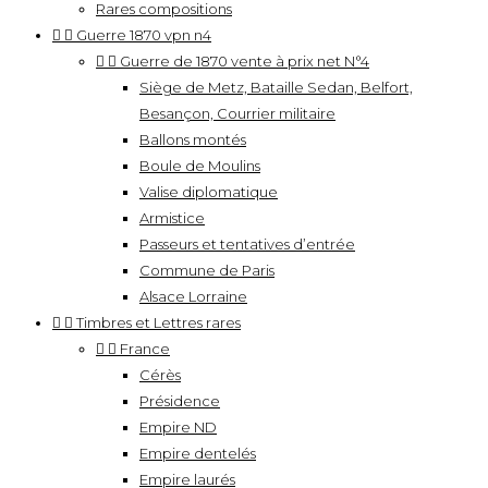
Rares compositions


Guerre 1870 vpn n4


Guerre de 1870 vente à prix net N°4
Siège de Metz, Bataille Sedan, Belfort,
Besançon, Courrier militaire
Ballons montés
Boule de Moulins
Valise diplomatique
Armistice
Passeurs et tentatives d’entrée
Commune de Paris
Alsace Lorraine


Timbres et Lettres rares


France
Cérès
Présidence
Empire ND
Empire dentelés
Empire laurés