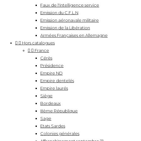
Faux de l'intelligence service
Emission du C.F.L.N
Emission aéronavale militaire
Emission de la Libération
Armées Françaises en Allemagne


Hors catalogues


France
Cérès
Présidence
Empire ND
Empire dentelés
Empire laurés
Siège
Bordeaux
IIIème République
Sage
Etats Sardes
Colonies générales