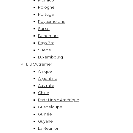
Monaco
Pologne
Portugal
Royaume Unis
Suisse
Danemark
Pays Bas
Suède
Luxembourg


Outremer
Afrique
Argentine
Australie
Chine
Etats Unis d'Amérique
Guadeloupe
Guinée
Guyane
La Réunion