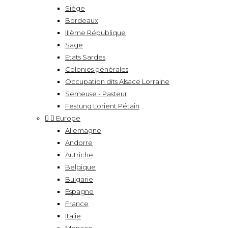
Siège
Bordeaux
IIIème République
Sage
Etats Sardes
Colonies générales
Occupation dits Alsace Lorraine
Semeuse - Pasteur
Festung Lorient Pétain


Europe
Allemagne
Andorre
Autriche
Belgique
Bulgarie
Espagne
France
Italie