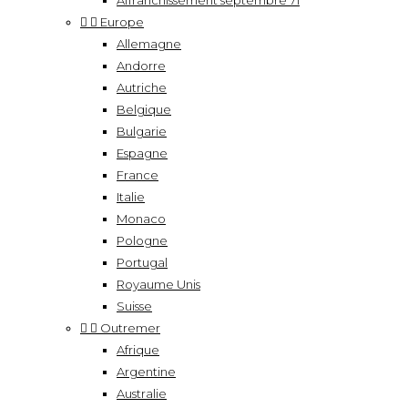
Affranchissement septembre 71


Europe
Allemagne
Andorre
Autriche
Belgique
Bulgarie
Espagne
France
Italie
Monaco
Pologne
Portugal
Royaume Unis
Suisse


Outremer
Afrique
Argentine
Australie