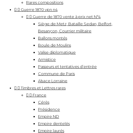
Rares compositions


Guerre 1870 vpn n4


Guerre de 1870 vente à prix net N°4
Siège de Metz, Bataille Sedan, Belfort,
Besançon, Courrier militaire
Ballons montés
Boule de Moulins
Valise diplomatique
Armistice
Passeurs et tentatives d’entrée
Commune de Paris
Alsace Lorraine


Timbres et Lettres rares


France
Cérès
Présidence
Empire ND
Empire dentelés
Empire laurés