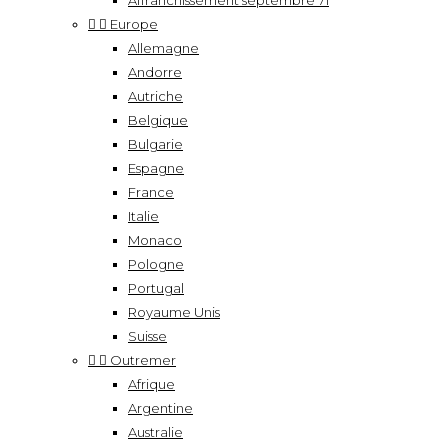
Affranchissement septembre 71


Europe
Allemagne
Andorre
Autriche
Belgique
Bulgarie
Espagne
France
Italie
Monaco
Pologne
Portugal
Royaume Unis
Suisse


Outremer
Afrique
Argentine
Australie