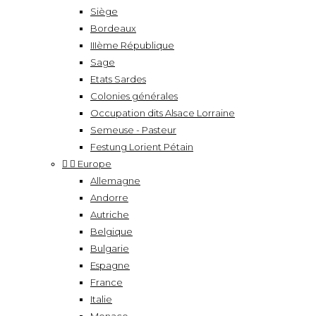
Siège
Bordeaux
IIIème République
Sage
Etats Sardes
Colonies générales
Occupation dits Alsace Lorraine
Semeuse - Pasteur
Festung Lorient Pétain


Europe
Allemagne
Andorre
Autriche
Belgique
Bulgarie
Espagne
France
Italie