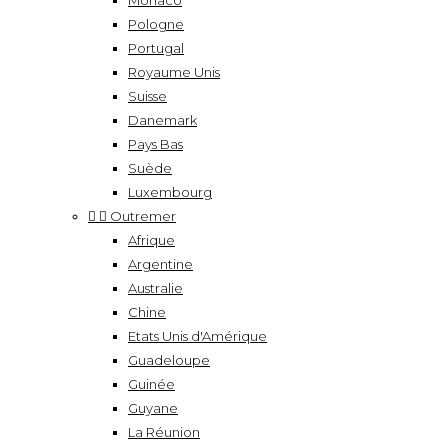
Monaco
Pologne
Portugal
Royaume Unis
Suisse
Danemark
Pays Bas
Suède
Luxembourg


Outremer
Afrique
Argentine
Australie
Chine
Etats Unis d'Amérique
Guadeloupe
Guinée
Guyane
La Réunion