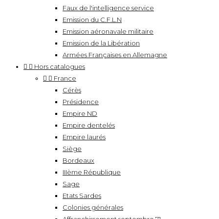
Faux de l'intelligence service
Emission du C.F.L.N
Emission aéronavale militaire
Emission de la Libération
Armées Françaises en Allemagne


Hors catalogues


France
Cérès
Présidence
Empire ND
Empire dentelés
Empire laurés
Siège
Bordeaux
IIIème République
Sage
Etats Sardes
Colonies générales